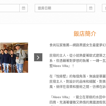
飯店簡介
食尚玩家推薦—網路票選女生最愛夢幻
民宿的主人，從小就熱愛著歐式建築之美
系，但憑藉著對夢想的執著，一磚一瓦
墅Aleex Villa』！
在『悅綠墅』的每個角落，無論是華麗
民宿主人，對設計的品味和細膩、對美
風，徜徉在音樂和藝術之間，彷彿在訴
『Aleex Villa』 ，聳立在翠
四周，充滿著優雅又熱情的異國渡假氛