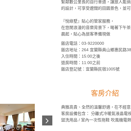
緊鄰數公里長的自行車道，讓旅人能徜
的設計，可享受遼闊的田園景色，並
『悅綠墅』貼心的管家服務，
在悠閒浪漫的音樂背景下，喝著下午茶
晨起，貼心為旅客準備現做
飯店電話：03-9220000
飯店地址：264 宜蘭縣員山鄉惠民路38
入住時間：15:00之後
退房時間：11:00之前
飯店登記號：宜蘭縣民宿1005號
客房介紹
典雅高貴、全然的溫馨舒適，在不經意
客房設備包含： 分離式冷暖氣液晶電
盥洗用品 / 室內一次性拖鞋 吹風機電