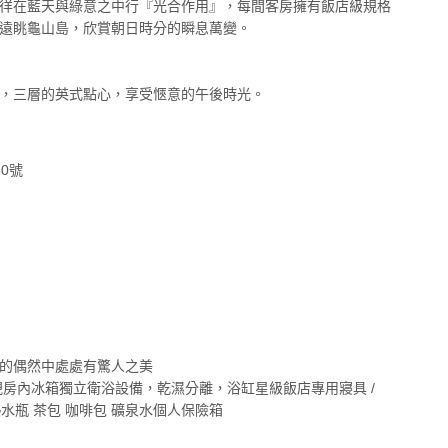
徉在藍天與綠意之中行『光合作用』，每間客房擁有飯店級規格
可遠眺龜山島，欣賞朝日時分的瞬息萬變。
，三層的英式點心，享受愜意的午後時光。
0號
的偶然中處處有驚人之美
視房內冰箱獨立衛浴設備，乾濕分離，浴缸星級飯店專用寢具 /
熱水瓶 茶包 咖啡包 礦泉水個人保險箱