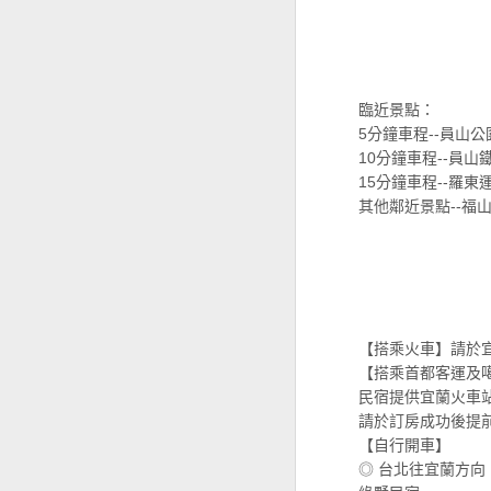
臨近景點：
5分鐘車程--員山
10分鐘車程--員
15分鐘車程--羅
其他鄰近景點--福
【搭乘火車】請於
【搭乘首都客運及
民宿提供宜蘭火車
請於訂房成功後提前來電預
【自行開車】
◎ 台北往宜蘭方向：