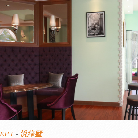
-
EP.1
悅綠墅