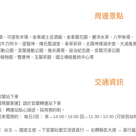
周邊景點
公園、可達牧羊場、金車威士忌酒廠、金車蘭花園、勝洋水草、八甲魚場、
山鐵牛力阿卡、望龍埤、陳氏鑑湖堂、香草菲菲、太陽埤環湖步道、大湖風
東運動公園、宜蘭運動公園、幾米廣場、設治紀念館、宜蘭河濱公園
山植物園、雙連埤、玉蘭茶園、國立傳統藝術中心等
交通資訊
宜蘭站下車
噶瑪蘭客運】請於宜蘭轉運站下車
站、轉運站貼心接送，採用預約制，
約： 每日2班： 來→14:00 / 16:00 回→11:30 / 13:30 (可依到
 台北 → 國道五號 →下宜蘭壯圍交流道直行 → 右轉縣民大道 → 直行嵐