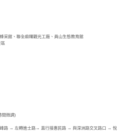
 蜂采館、聯全麻糬觀光工廠、員山生態教育館
景區
站時間微調)
峰路 → 左轉進士路→ 直行接惠民路 → 與深洲路交叉路口 → 悅