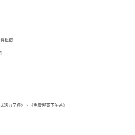
免費租借
景
式活力早餐》、《免費迎賓下午茶》