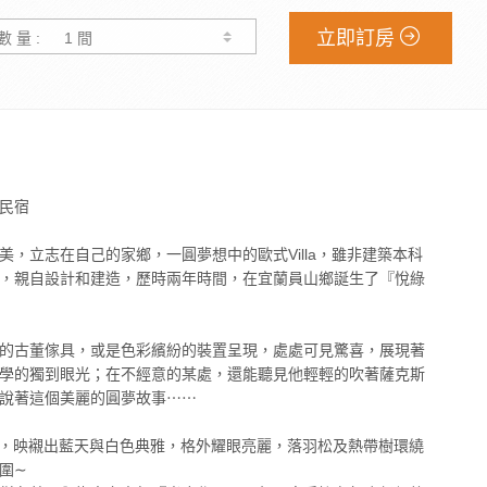
立即訂房
數 量 :
民宿
，立志在自己的家鄉，一圓夢想中的歐式Villa，雖非建築本科
，親自設計和建造，歷時兩年時間，在宜蘭員山鄉誕生了『悅綠
的古董傢具，或是色彩繽紛的裝置呈現，處處可見驚喜，展現著
學的獨到眼光；在不經意的某處，還能聽見他輕輕的吹著薩克斯
說著這個美麗的圓夢故事⋯⋯
綠的水田中，映襯出藍天與白色典雅，格外耀眼亮麗，落羽松及熱帶樹環繞
圍∼