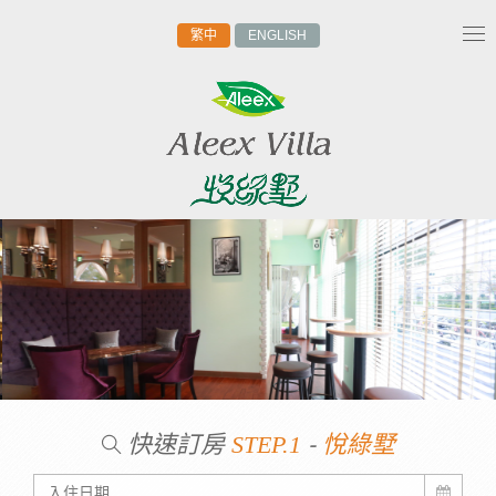
繁中
ENGLISH
Tog
nav
快速訂房
-
STEP.1
悅綠墅