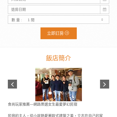
數 量 :
立即訂房
飯店簡介
食尚玩家推薦—網路票選女生最愛夢幻民宿
民宿的主人，從小就熱愛著歐式建築之美，立志在自己的家