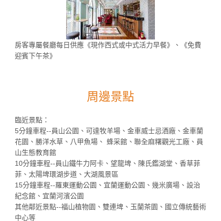
房客專屬餐廳每日供應《現作西式或中式活力早餐》、《免費
迎賓下午茶》
周邊景點
臨近景點：
5分鐘車程--員山公園、可達牧羊場、金車威士忌酒廠、金車蘭
花園、勝洋水草、八甲魚場、 蜂采館、聯全麻糬觀光工廠、員
山生態教育館
10分鐘車程--員山鐵牛力阿卡、望龍埤、陳氏鑑湖堂、香草菲
菲、太陽埤環湖步道、大湖風景區
15分鐘車程--羅東運動公園、宜蘭運動公園、幾米廣場、設治
紀念館、宜蘭河濱公園
其他鄰近景點--福山植物園、雙連埤、玉蘭茶園、國立傳統藝術
中心等