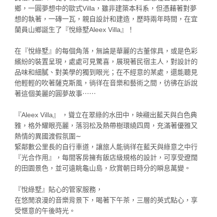
鄉，一圓夢想中的歐式Villa，雖非建築本科系，但憑藉著對夢
想的執著，一磚一瓦，親自設計和建造，歷時兩年時間，在宜
蘭員山鄉誕生了『悅綠墅Aleex Villa』！
在『悅綠墅』的每個角落，無論是華麗的古董傢具，或是色彩
繽紛的裝置呈現，處處可見驚喜，展現著民宿主人，對設計的
品味和細膩、對美學的獨到眼光；在不經意的某處，還能聽見
他輕輕的吹著薩克斯風，徜徉在音樂和藝術之間，彷彿在訴說
著這個美麗的圓夢故事⋯⋯
『Aleex Villa』 ，聳立在翠綠的水田中，映襯出藍天與白色典
雅，格外耀眼亮麗，落羽松及熱帶樹環繞四周，充滿著優雅又
熱情的異國渡假氛圍∼
緊鄰數公里長的自行車道，讓旅人能徜徉在藍天與綠意之中行
『光合作用』，每間客房擁有飯店級規格的設計，可享受遼闊
的田園景色，並可遠眺龜山島，欣賞朝日時分的瞬息萬變。
『悅綠墅』貼心的管家服務，
在悠閒浪漫的音樂背景下，喝著下午茶，三層的英式點心，享
受愜意的午後時光。