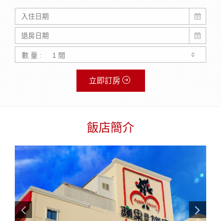
數 量 :
立即訂房
飯店簡介