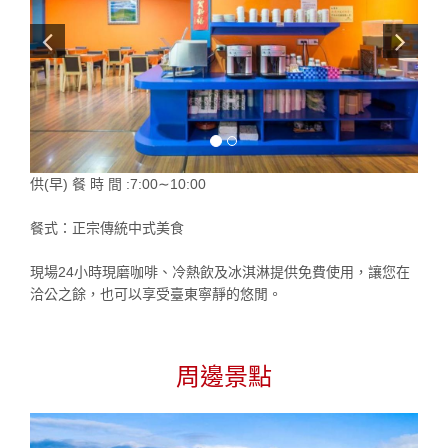
供(早) 餐 時 間 :7:00∼10:00
餐式：正宗傳統中式美食
現場24小時現磨咖啡、冷熱飲及冰淇淋提供免費使用，讓您在
洽公之餘，也可以享受臺東寧靜的悠閒。
周邊景點