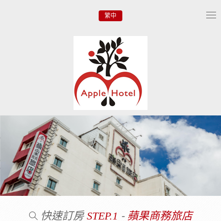
繁中
Tog
nav
快速訂房
-
STEP.1
蘋果商務旅店