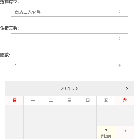
選擇房型:
住宿天數:
間數:
2026
/
8
日
一
二
三
四
五
六
7
8
剩2間