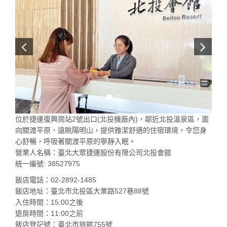
位於捷運復興崗站2號出口(北投機廠內)，鄰近北投溫泉區，面
向關渡平原、遠眺陽明⼭，提供雅潔舒適的住宿環境，令您⾝
⼼舒暢，呼吸著關渡平原的寧靜入眠。
營業人名稱：臺北大眾捷運股份有限公司北投會館
統一編號: 38527975
飯店電話：02-2892-1485
飯店地址：臺北市北投區大業路527巷88號
入住時間：15:00之後
退房時間：11:00之前
飯店登記號：臺北市旅館755號