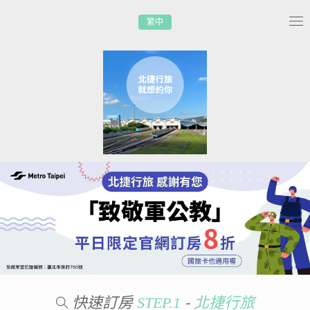
繁中
Tog
nav
快速訂房
-
STEP.1
北捷行旅