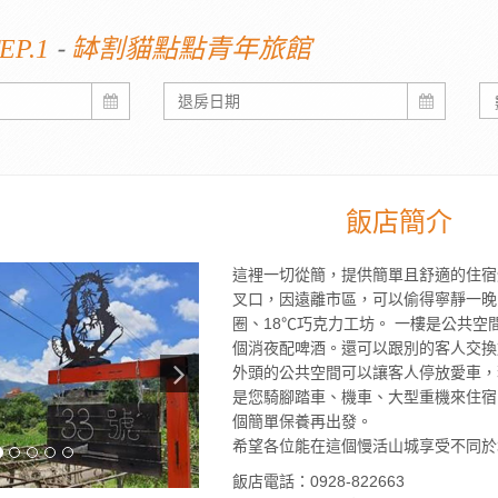
-
EP.1
缽割貓點點青年旅館
飯店簡介
這裡一切從簡，提供簡單且舒適的住宿
叉口，因遠離市區，可以偷得寧靜一晚
圈、18℃巧克力工坊。 一樓是公共
個消夜配啤酒。還可以跟別的客人交換
外頭的公共空間可以讓客人停放愛車，
是您騎腳踏車、機車、大型重機來住宿
個簡單保養再出發。
希望各位能在這個慢活山城享受不同於
飯店電話：0928-822663