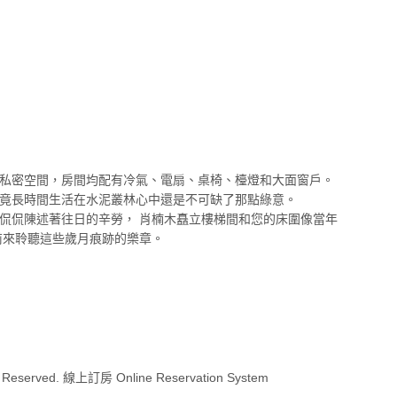
私密空間，房間均配有冷氣、電扇、桌椅、檯燈和大面窗戶。
竟長時間生活在水泥叢林心中還是不可缺了那點綠意。
侃侃陳述著往日的辛勞， 肖楠木矗立樓梯間和您的床圍像當年
前來聆聽這些歲月痕跡的樂章。
 Reserved. 線上訂房 Online Reservation System