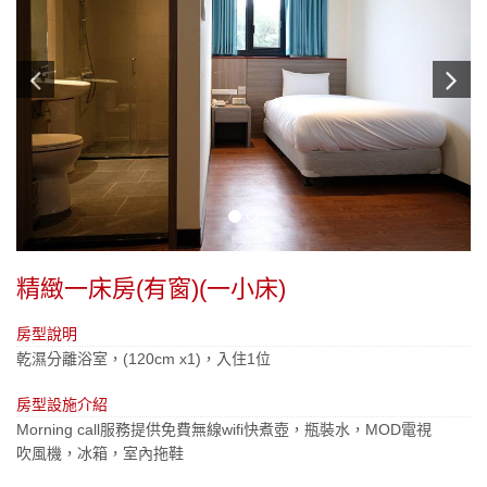
精緻一床房(有窗)(一小床)
房型說明
乾濕分離浴室，(120cm x1)，入住1位
房型設施介紹
Morning call服務提供免費無線wifi快煮壺，瓶裝水，MOD電視
吹風機，冰箱，室內拖鞋