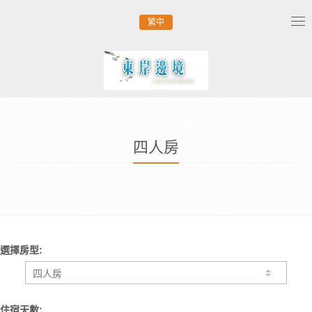
繁中
Tog
nav
四人房
選擇房型:
住宿天數: