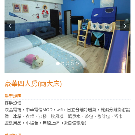
豪華四人房(兩大床)
房型說明
客房設備
液晶電視，中華電信MOD，wifi，日立分離冷暖氣，乾濕分離衛浴設
備，冰箱，衣架，沙發，吹風機，礦泉水，茶包，咖啡包，浴巾，
盥洗用品，小陽台，無線上網（需自備電腦）