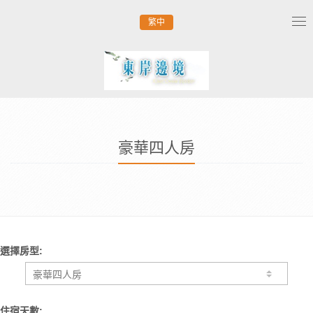
繁中
Tog
nav
豪華四人房
選擇房型:
住宿天數: