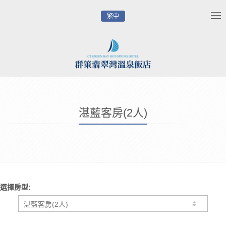
繁中
Tog
nav
湛藍客房(2人)
選擇房型: