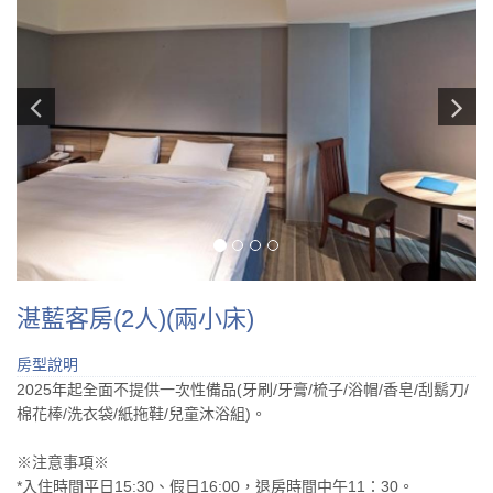
湛藍客房(2人)(兩小床)
房型說明
2025年起全面不提供一次性備品(牙刷/牙膏/梳子/浴帽/香皂/刮鬍刀/
棉花棒/洗衣袋/紙拖鞋/兒童沐浴組)。
※注意事項※
*入住時間平日15:30、假日16:00，退房時間中午11：30。