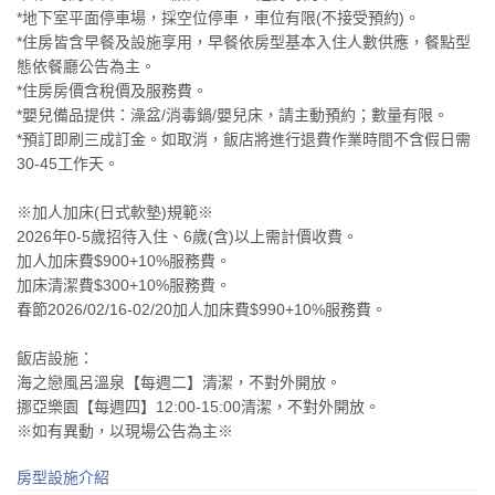
*地下室平面停車場，採空位停車，車位有限(不接受預約)。
*住房皆含早餐及設施享用，早餐依房型基本入住人數供應，餐點型
態依餐廳公告為主。
*住房房價含稅價及服務費。
*嬰兒備品提供：澡盆/消毒鍋/嬰兒床，請主動預約；數量有限。
*預訂即刷三成訂金。如取消，飯店將進行退費作業時間不含假日需
30-45工作天。
※加人加床(日式軟墊)規範※
2026年0-5歲招待入住、6歲(含)以上需計價收費。
加人加床費$900+10%服務費。
加床清潔費$300+10%服務費。
春節2026/02/16-02/20加人加床費$990+10%服務費。
飯店設施：
海之戀風呂溫泉【每週二】清潔，不對外開放。
挪亞樂園【每週四】12:00-15:00清潔，不對外開放。
※如有異動，以現場公告為主※
房型設施介紹