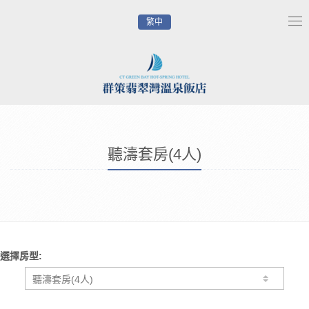
繁中
Tog
nav
聽濤套房(4人)
選擇房型: