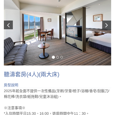
聽濤套房(4人)(兩大床)
房型說明
2025年起全面不提供一次性備品(牙刷/牙膏/梳子/浴帽/香皂/刮鬍刀/
棉花棒/洗衣袋/紙拖鞋/兒童沐浴組)。
※注意事項※
*入住時間平日15:30、16:00，退房時間中午11：30。