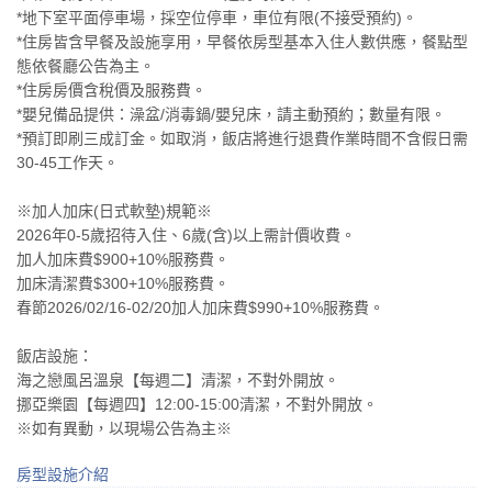
*地下室平面停車場，採空位停車，車位有限(不接受預約)。
*住房皆含早餐及設施享用，早餐依房型基本入住人數供應，餐點型
態依餐廳公告為主。
*住房房價含稅價及服務費。
*嬰兒備品提供：澡盆/消毒鍋/嬰兒床，請主動預約；數量有限。
*預訂即刷三成訂金。如取消，飯店將進行退費作業時間不含假日需
30-45工作天。
※加人加床(日式軟墊)規範※
2026年0-5歲招待入住、6歲(含)以上需計價收費。
加人加床費$900+10%服務費。
加床清潔費$300+10%服務費。
春節2026/02/16-02/20加人加床費$990+10%服務費。
飯店設施：
海之戀風呂溫泉【每週二】清潔，不對外開放。
挪亞樂園【每週四】12:00-15:00清潔，不對外開放。
※如有異動，以現場公告為主※
房型設施介紹