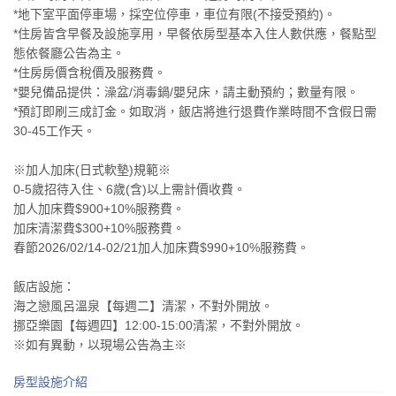
*地下室平面停車場，採空位停車，車位有限(不接受預約)。
*住房皆含早餐及設施享用，早餐依房型基本入住人數供應，餐點型
態依餐廳公告為主。
*住房房價含稅價及服務費。
*嬰兒備品提供：澡盆/消毒鍋/嬰兒床，請主動預約；數量有限。
*預訂即刷三成訂金。如取消，飯店將進行退費作業時間不含假日需
30-45工作天。
※加人加床(日式軟墊)規範※
0-5歲招待入住、6歲(含)以上需計價收費。
加人加床費$900+10%服務費。
加床清潔費$300+10%服務費。
春節2026/02/14-02/21加人加床費$990+10%服務費。
飯店設施：
海之戀風呂溫泉【每週二】清潔，不對外開放。
挪亞樂園【每週四】12:00-15:00清潔，不對外開放。
※如有異動，以現場公告為主※
房型設施介紹