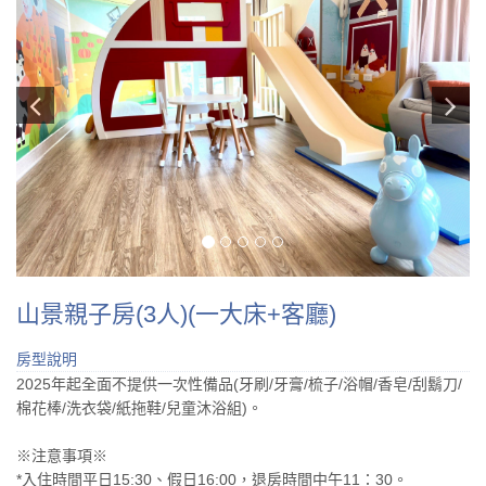
山景親子房(3人)(一大床+客廳)
房型說明
2025年起全面不提供一次性備品(牙刷/牙膏/梳子/浴帽/香皂/刮鬍刀/
棉花棒/洗衣袋/紙拖鞋/兒童沐浴組)。
※注意事項※
*入住時間平日15:30、假日16:00，退房時間中午11：30。