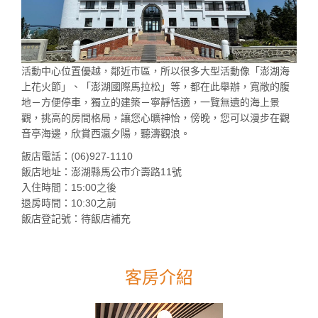
活動中心位置優越，鄰近市區，所以很多大型活動像「澎湖海
上花火節」、「澎湖國際馬拉松」等，都在此舉辦，寬敞的腹
地－方便停車，獨立的建築－寧靜恬適，一覽無遺的海上景
觀，挑高的房間格局，讓您心曠神怡，傍晚，您可以漫步在觀
音亭海邊，欣賞西瀛夕陽，聽濤觀浪。
飯店電話：(06)927-1110
飯店地址：澎湖縣馬公市介壽路11號
入住時間：15:00之後
退房時間：10:30之前
飯店登記號：待飯店補充
客房介紹