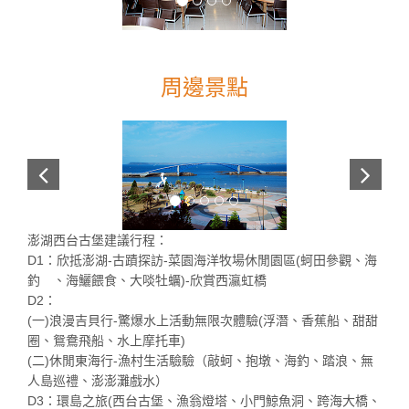
周邊景點
澎湖西台古堡建議行程：
D1：欣抵澎湖-古蹟探訪-菜園海洋牧場休閒園區(蚵田參觀、海
釣 、海鱺餵食、大啖牡蠣)-欣賞西瀛虹橋
D2：
(一)浪漫吉貝行-驚爆水上活動無限次體驗(浮潛、香蕉船、甜甜
圈、鴛鴦飛船、水上摩托車)
(二)休閒東海行-漁村生活驗驗（敲蚵、抱墩、海釣、踏浪、無
人島巡禮、澎澎灘戲水）
D3：環島之旅(西台古堡、漁翁燈塔、小門鯨魚洞、跨海大橋、