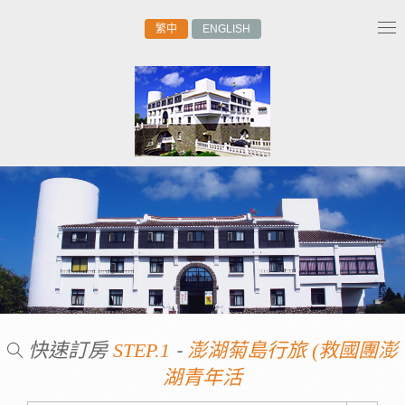
繁中
ENGLISH
Tog
nav
快速訂房
-
STEP.1
澎湖菊島行旅 (救國團澎
湖青年活