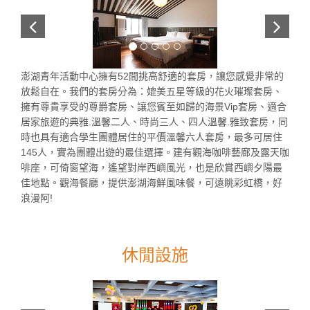
澎湖青年活動中心擁有52間挑高舒適的套房，讓您感覺非常的
放鬆自在。我們的套房分為：媲美五星等級的花火璀璨套房、
擁有尊貴享受的尊爵套房、讓您賓至如歸的海景Vip套房、適合
居家旅遊的典雅.溫馨二人、時尚三人、四人溫馨.雅致套房，同
時也具有適合學生團體居住的平價溫馨六人套房，最多可居住
145人，實為團體出遊的最佳選擇。建有觀海咖啡藝廊及露天咖
啡座，可倚窗望海，遙望對岸西嶼風光，也是欣賞西嶼夕陽最
佳地點。觀海餐廳，提供澎湖海鮮風味餐，可遠眺彩虹橋，好
浪漫阿!
休閒設施