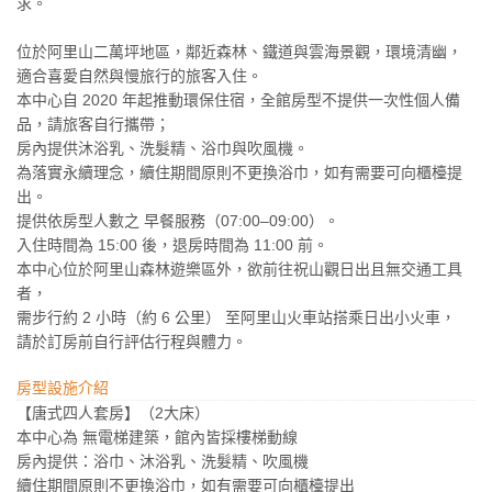
求。
位於阿里山二萬坪地區，鄰近森林、鐵道與雲海景觀，環境清幽，
適合喜愛自然與慢旅行的旅客入住。
本中心自 2020 年起推動環保住宿，全館房型不提供一次性個人備
品，請旅客自行攜帶；
房內提供沐浴乳、洗髮精、浴巾與吹風機。
為落實永續理念，續住期間原則不更換浴巾，如有需要可向櫃檯提
出。
提供依房型人數之 早餐服務（07:00–09:00）。
入住時間為 15:00 後，退房時間為 11:00 前。
本中心位於阿里山森林遊樂區外，欲前往祝山觀日出且無交通工具
者，
需步行約 2 小時（約 6 公里） 至阿里山火車站搭乘日出小火車，
請於訂房前自行評估行程與體力。
房型設施介紹
【唐式四人套房】（2大床）
本中心為 無電梯建築，館內皆採樓梯動線
房內提供：浴巾、沐浴乳、洗髮精、吹風機
續住期間原則不更換浴巾，如有需要可向櫃檯提出