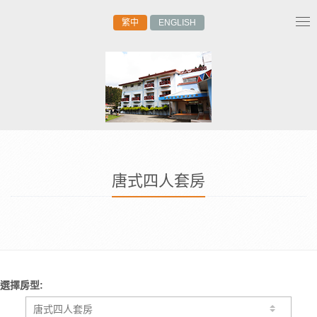
繁中
ENGLISH
Tog
nav
唐式四人套房
選擇房型: