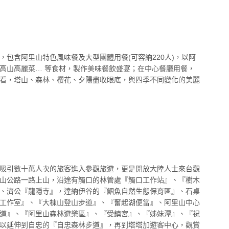
包含阿里山特色風味餐及大型團體用餐(可容納220人)，以阿
高山高麗菜… 等食材，製作美味餐飲盛宴；在中心餐廳用餐，
看，塔山、森林、櫻花、夕陽盡收眼底，與四季不同變化的美麗
吸引數十萬人次的旅客進入參觀旅遊，更是開放大陸人士來台觀
山公路一路上山，沿途有觸口的林管處『觸口工作站』、『樹木
、濟公『龍隱寺』，達納伊谷的『鯝魚自然生態保育區』、石桌
工作室』、『大棟山登山步道』、『奮起湖便當』、阿里山中心
道』、『阿里山森林遊樂區』、『受鎮宮』、『姊妹潭』、『祝
以延伸到自忠的『自忠森林步道』，再到塔塔加遊客中心，觀賞