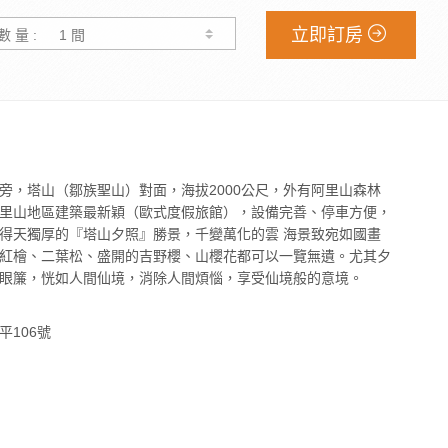
立即訂房
數 量 :
旁，塔山（鄒族聖山）對面，海拔2000公尺，外有阿里山森林
里山地區建築最新穎（歐式度假旅館），設備完善、停車方便，
得天獨厚的『塔山夕照』勝景，千變萬化的雲 海景致宛如國畫
紅檜、二葉松、盛開的吉野櫻、山櫻花都可以一覽無遺。尤其夕
眼簾，恍如人間仙境，消除人間煩惱，享受仙境般的意境。
106號