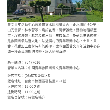
曾文青年活動中心位於曾文水庫風景區內，距水壩約 6公里，
山光雲影、林木蒼翠、鳥語花香，清新雅緻。動植物種類豐
富，珍稀鳥類、蝶類及獨角仙，生機充滿，極適合生態觀察。
是救國團最貼近大地、貼近農村的青年活動中心，土香、果
香、花香加上農村特有的憨厚，讓救國團曾文青年活動中心宛
如一杯香淳濃郁的咖啡，讓人怡然沉醉。
統一編號：78477016
營業人名稱：中國青年救國團曾文青年活動中心
飯店電話：(06)575-3431~5
飯店地址：台南市楠西區密枝里70-1號
入住時間：15:00之後
退房時間：11:00之前
飯店登記號：待飯店補充