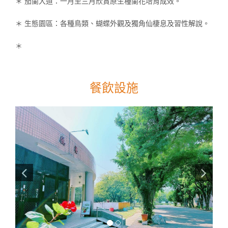
＊ 茄蘭大道：一月至三月欣賞原生種蘭花培育成效。
＊ 生態園區：各種鳥類、蝴蝶外觀及獨角仙棲息及習性解說。
＊
餐飲設施