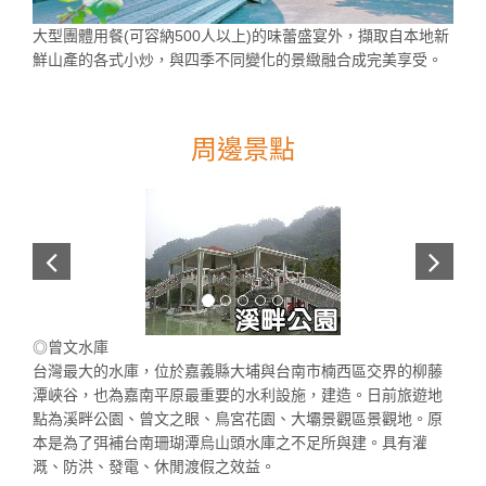
大型團體用餐(可容納500人以上)的味蕾盛宴外，擷取自本地新
鮮山產的各式小炒，與四季不同變化的景緻融合成完美享受。
周邊景點
◎曾文水庫
台灣最大的水庫，位於嘉義縣大埔與台南市楠西區交界的柳藤
潭峽谷，也為嘉南平原最重要的水利設施，建造。日前旅遊地
點為溪畔公園、曾文之眼、鳥宮花園、大壩景觀區景觀地。原
本是為了弭補台南珊瑚潭烏山頭水庫之不足所與建。具有灌
溉、防洪、發電、休閒渡假之效益。