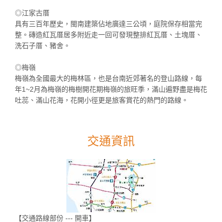
◎江家古厝
具有三百年歷史，閩南建築佔地廣達三公頃，庭院保存相當完
整。磚造紅瓦厝居多附近走一回可發現整排紅瓦厝、土塊厝、
洗石子厝、豬舍。
◎梅嶺
梅嶺為全國最大的梅林區，也是台南近郊著名的登山路線，每
年1~2月為梅嶺的梅樹開花期梅嶺的旅旺季，滿山遍野盡是梅花
吐蕊、滿山花海，花開小徑更是旅客賞花的熱門的路線。
交通資訊
【交通路線部份 --- 開車】