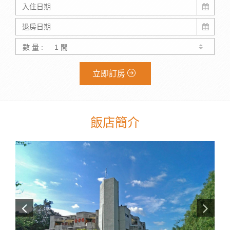
數 量 :
立即訂房
飯店簡介