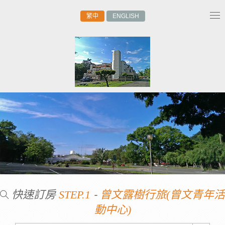
繁中
ENGLISH
Tog
nav
快速訂房
-
STEP.1
曾文露樹行旅(曾文青年活
動中心)