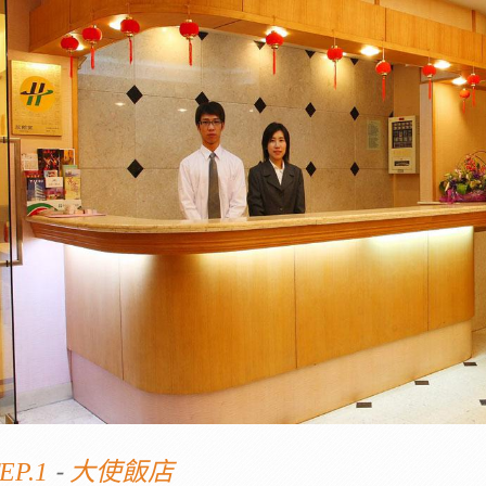
-
EP.1
大使飯店