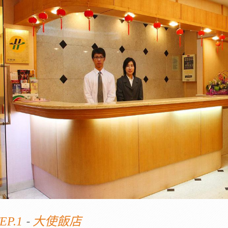
-
EP.1
大使飯店