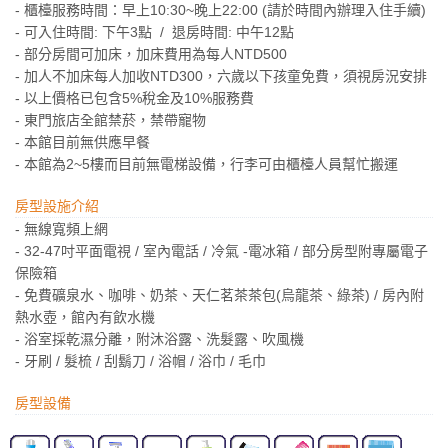
- 櫃檯服務時間：早上10:30~晚上22:00 (請於時間內辦理入住手續)
- 可入住時間: 下午3點 / 退房時間: 中午12點
- 部分房間可加床，加床費用為每人NTD500
- 加人不加床每人加收NTD300，六歲以下孩童免費，須視房況安排
- 以上價格已包含5%稅金及10%服務費
- 東門旅店全館禁菸，禁帶寵物
- 本館目前無供應早餐
- 本館為2~5樓而目前無電梯設備，行李可由櫃檯人員幫忙搬運
房型設施介紹
- 無線寬頻上網
- 32-47吋平面電視 / 室內電話 / 冷氣 -電冰箱 / 部分房型附專屬電子
保險箱
- 免費礦泉水、咖啡、奶茶、天仁茗茶茶包(烏龍茶、綠茶) / 房內附
熱水壺，館內有飲水機
- 浴室採乾濕分離，附沐浴露、洗髮露、吹風機
- 牙刷 / 髮梳 / 刮鬍刀 / 浴帽 / 浴巾 / 毛巾
房型設備