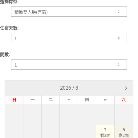
選擇房型:
住宿天數:
間數:
2026
/
8
日
一
二
三
四
五
六
7
8
剩3間
剩2間