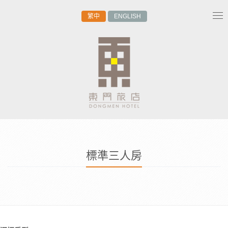
繁中
ENGLISH
Tog
nav
標準三人房