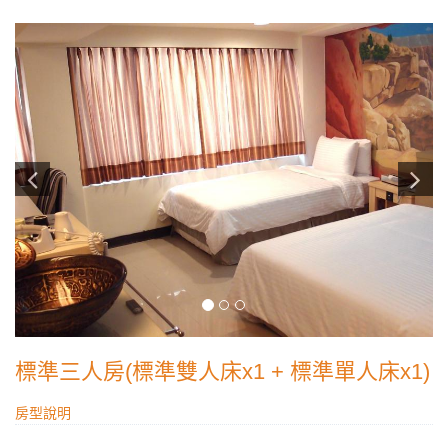
標準三人房(標準雙人床x1 + 標準單人床x1)
房型說明