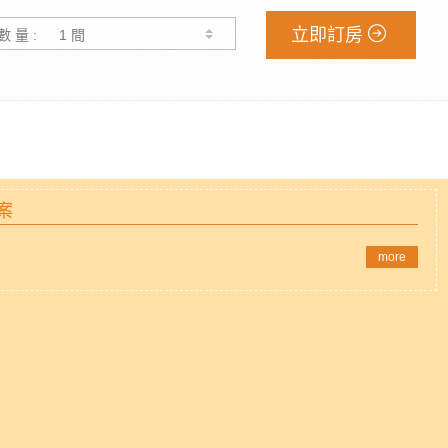
立即訂房
數 量 :
案
more