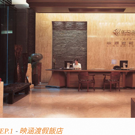
-
EP.1
映涵渡假飯店