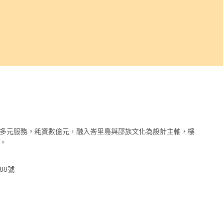
多元服務。耗資數億元，融入峇里島與邵族文化為設計主軸，樓
。
88號