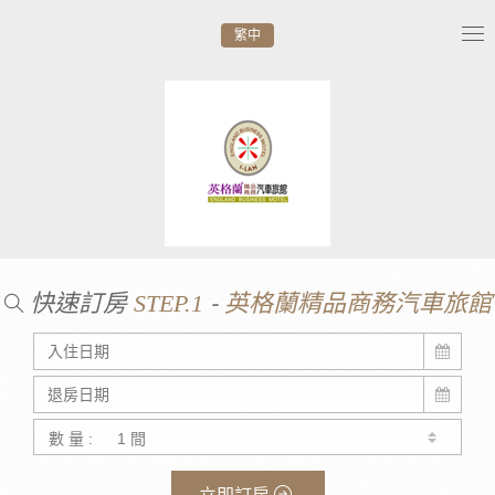
繁中
Tog
nav
快速訂房
-
STEP.1
英格蘭精品商務汽車旅館
數 量 :