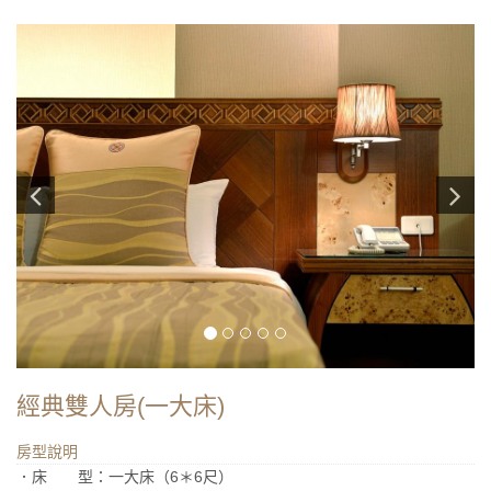
經典雙人房(一大床)
房型說明
．床 型：一大床（6＊6尺）