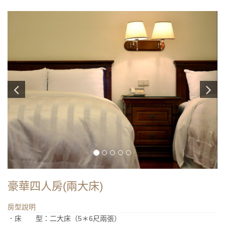
豪華四人房(兩大床)
房型說明
．床 型：二大床（5＊6尺兩張）