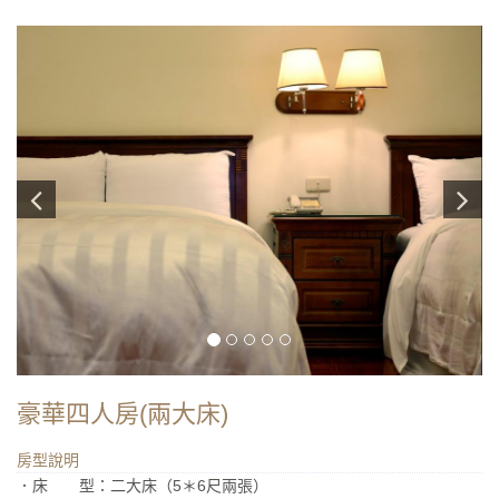
豪華四人房(兩大床)
房型說明
．床 型：二大床（5＊6尺兩張）