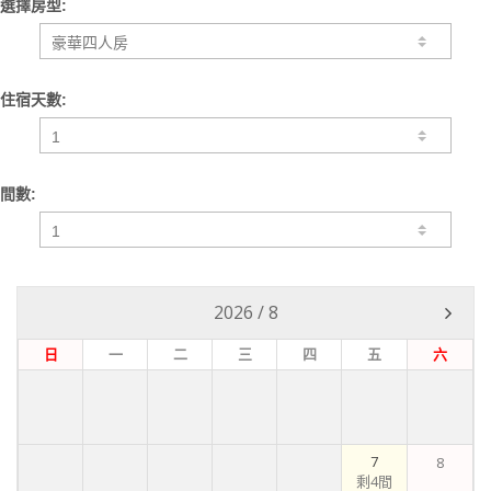
選擇房型:
住宿天數:
間數:
2026
/
8
日
一
二
三
四
五
六
7
8
剩4間