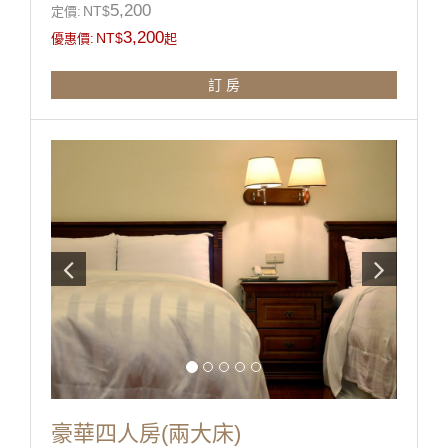
5,200
NT$
定價:
3,200
NT$
優惠價:
起
訂 房
豪華四人房(兩大床)