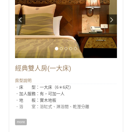
經典雙人房(一大床)
房型說明
．床 型：一大床（6＊6尺）
．加人服務：有，可加一人
．地 板：實木地板
．浴 室：浴缸式、淋浴間、乾溼分離
more