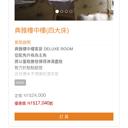
＊DVD影音光碟機。
＊免費無線及寬頻網路（須自備電腦）
＊浴室為乾溼分離衛浴和TOTO免治馬桶設備（附浴
缸）
典雅樓中樓(四大床)
房型說明
典雅樓中樓客房 DELUXE ROOM
從配角升格為主角
將以量取勝發揮得淋漓盡致
致力於點點綻放
且彷彿永不凋謝的滿天星
正為您的即將到來而雀躍不已
more
室內面積約42-45坪，四張大床（4人一室），戶外獨立
24,000
NT$
定價:
陽台，
17,040
NT$
優惠價:
起
樓中樓房型臥室隱密性極高兩個空間，景觀極佳
訂 房
房內設計擺飾皆以歐風花卉主題為設計重點，如：燈
飾、壁畫、地板、沙發…等，使得每個房間都有不同特