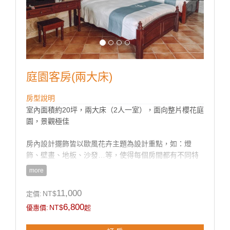
庭園客房(兩大床)
房型說明
室內面積約20坪，兩大床（2人一室），面向整片櫻花庭
園，景觀極佳
房內設計擺飾皆以歐風花卉主題為設計重點，如：燈
飾、壁畫、地板、沙發…等，使得每個房間都有不同特
色。
more
房型設施介紹
11,000
NT$
定價:
＊採用台灣在地品牌茶籽堂洗髮沐浴套組
6,800
NT$
優惠價:
起
＊依房型附贈礦泉水
＊床型 180cm X 200cm