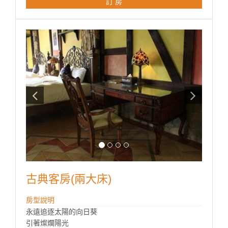
訂 房
＊液晶電視(附數位電視頻道)
＊原裝進口音響
＊DVD影音光碟機(建議攜帶自己的DVD播放或是免費借
閱管家精選好片)
＊浴室為乾溼分離衛浴
古典客房(兩大床)
房型說明
永遠追逐太陽的向日葵
引著燦爛陽光