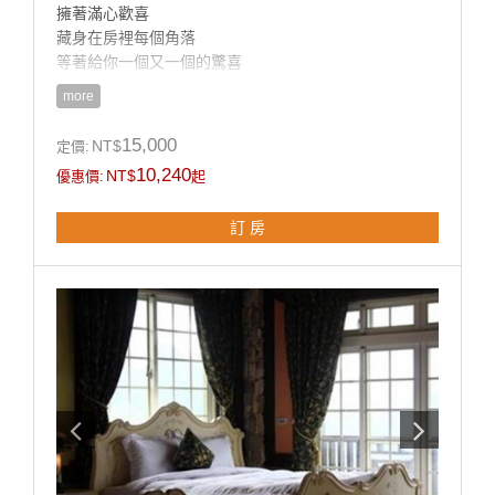
擁著滿心歡喜
藏身在房裡每個角落
等著給你一個又一個的驚喜
more
室內面積約22-25坪，兩大床（2人一室），戶外獨立陽
台，景觀極佳
15,000
NT$
定價:
10,240
NT$
優惠價:
起
房內設計擺飾皆以歐風花卉主題為設計重點，如：燈
飾、壁畫、地板、沙發…等，使得每個房間都有不同特
訂 房
色。
房型設施介紹
＊採用歐洲精品品牌Diptyque沐浴組
＊依房型附贈礦泉水
＊床型 200cm X 200cm 或 180cm X 200cm
＊傳統歐洲柴燒壁爐
＊投影機及100吋投影布幕（無任何電視頻道，建議攜帶
自己的DVD播放或是免費借閱管家精選好片）
＊英國原裝進口音響