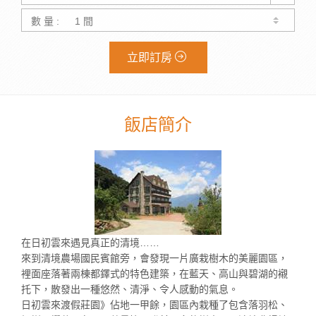
數 量 :
立即訂房
飯店簡介
在日初雲來遇見真正的清境……
來到清境農場國民賓館旁，會發現一片廣栽樹木的美麗園區，
裡面座落著兩棟都鐸式的特色建築，在藍天、高山與碧湖的襯
托下，散發出一種悠然、清淨、令人感動的氣息。
日初雲來渡假莊園》佔地一甲餘，園區內栽種了包含落羽松、