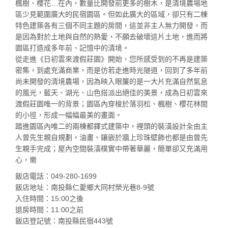
楓樹、櫻花…在內，數量比開發前更多的樹木，是清境農場地
區少見範圍廣大的民宿園區。但如此廣大的區域，卻只有二棟
特色建築各有三個不同主題的房間，這並非主人無力開發，而
是因為對於土地與自然的熱愛，不願去破壞這片土地，進而將
園區打造成多年前、記憶中的清境。
從走進《日初雲來渡假莊園》開始，您所感受到的不再是建築
密集，到處充滿商業，而是仿若走進時光隧道，回到了多年前
尚未開發的清境農場，因為映入眼簾的是一大片充滿自然氣息
的風光，藍天、湖光、山色搭派出絕佳的美景，成為日初雲來
渡假莊園唯一的背景；園區內穿梭於落羽松、楓樹、櫻花林間
的小徑，形成一幅幅最美的畫面。
踏進園區內唯二的兩棟都鐸式建築中，裡頭的裝潢設計全由主
人曾先生親自規劃，油畫、鑲嵌於牆上珍珠壁飾也都是由曾先
生親手完成；屋內空間裝潢樸實中帶著華麗，簡單卻又充滿用
心，需
飯店電話：049-280-1699
飯店地址：南投縣仁愛鄉大同村榮光巷8-9號
入住時間：15:00之後
退房時間：11:00之前
飯店登記號：南投縣民宿443號