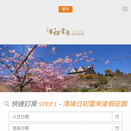
繁中
Tog
nav
快速訂房
-
STEP.1
清境日初雲來度假莊園