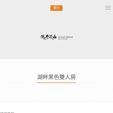
繁中
Tog
nav
湖畔黑色雙人房