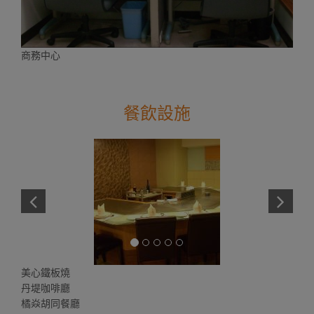
商務中心
餐飲設施
美心鐵板燒
丹堤咖啡廳
橘焱胡同餐廳