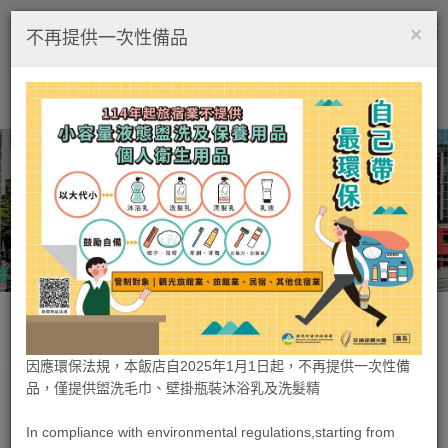
×
繁中
簡中
Tog
不再提供一次性備品
nav
快速訂房
-
STEP.1
第一大飯店
因應環保法規，本飯店自2025年1月1日起，不再提供一次性備
品，僅提供盥洗毛巾、壁掛瓶裝沐浴乳及洗髮精
In compliance with environmental regulations,starting from