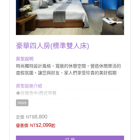
豪華四人房(標準雙人床)
房型說明
時尚獨特設計風格，寬敞的休憩空間，營造休閒樂活的
度假氛圍，讓您與好友、家人們享受珍貴的美好假期
房型設施介紹
◆住宿含中/西式早餐
◆此組房型配有硬床(無獨立車庫)
more
※若無備註需求則依現場狀況安排
◆提供館內室外電腦監控停車場
8,800
NT$
定價:
◆房內衛浴提供浴缸(無溫泉)
2,099
NT$
優惠價:
起