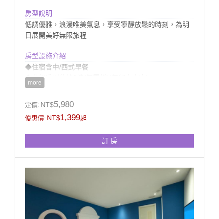
房型說明
低調優雅，浪漫唯美氣息，享受寧靜放鬆的時刻，為明
日展開美好無限旅程
房型設施介紹
◆住宿含中/西式早餐
◆此組房型位於2樓(無電梯)(無獨立車庫)
more
◆提供館內室外電腦監控停車場
◆房內衛浴提供浴缸(無溫泉)
5,980
NT$
定價:
1,399
NT$
優惠價:
起
訂 房