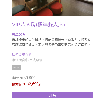
VIP八人房(標準雙人床)
房型說明
低調優雅的設計風格，搭配柔和燈光，寬敞明亮的獨立
客廳讓您與好友、家人間盡情的享受珍貴的美好假期。
房型設施介紹
◆住宿含中/西式早餐
◆此組房型為2房1廳1衛、位於2樓(無電梯)(無獨立車庫)
more
◆提供館內室外電腦監控停車場
◆房內衛浴提供浴缸(無溫泉)、獨立淋浴設備
9,900
NT$
定價:
2,699
NT$
優惠價:
起
訂 房