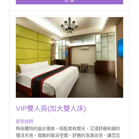
訂 房
VIP雙人房(加大雙人床)
房型說明
時尚獨特的設計風格，搭配柔和燈光，沉浸舒適和諧的
慢活天地，寬敞的衛浴空間，舒適的泡湯浴池，讓您忘