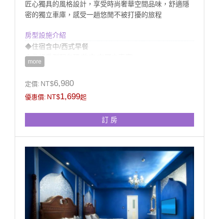
匠心獨具的風格設計，享受時尚奢華空間品味，舒適隱
密的獨立車庫，感受一趟悠閒不被打擾的旅程
房型設施介紹
◆住宿含中/西式早餐
◆此組房型配有硬/軟床(有獨立車庫)
more
※若無備註需求依現場安排
◆房內衛浴提供浴缸(無溫泉)、獨立淋浴設備
6,980
NT$
定價:
1,699
NT$
優惠價:
起
訂 房