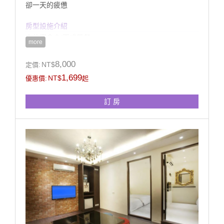
卻一天的疲憊
房型設施介紹
◆住宿含中/西式早餐
more
◆此組房型位於2樓(無電梯)、帶有獨立客廳(無獨立車
庫)
8,000
NT$
定價:
◆提供館內室外電腦監控停車場
1,699
NT$
優惠價:
起
◆房內衛浴提供浴缸(無溫泉)、獨立淋浴設備
訂 房