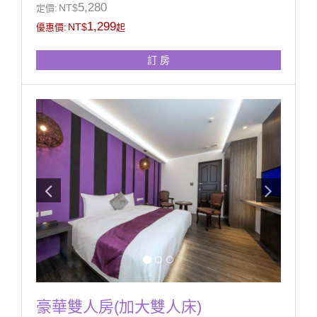
◆房內衛浴提供浴缸(無溫泉)
5,280
NT$
定價:
1,299
NT$
優惠價:
起
訂 房
豪華雙人房(加大雙人床)