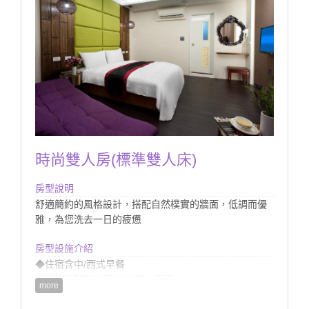
時尚雙人房(標準雙人床)
房型說明
舒適簡約的風格設計，搭配自然樸實的牆面，低調而優
雅，為您洗去一日的疲憊
房型設施介紹
◆住宿含中/西式早餐
◆此組房型配有硬床(無獨立車庫)
more
◆提供館內室外電腦監控停車場