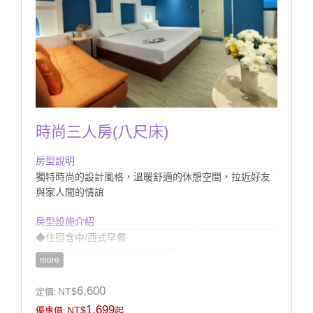
時尚三人房(八尺床)
房型說明
獨特時尚的設計風格，溫暖舒適的休憩空間，拉近好友
與家人間的情誼
房型設施介紹
◆住宿含中/西式早餐
◆此組房型配有硬床(無獨立車庫)
more
◆提供館內室外電腦監控停車場
◆房內衛浴提供浴缸(無溫泉)
6,600
NT$
定價:
1,699
NT$
優惠價:
起