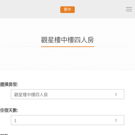
繁中
Tog
nav
觀星樓中樓四人房
選擇房型:
住宿天數: