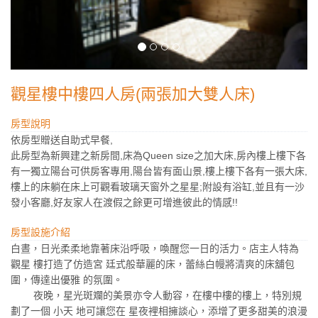
觀星樓中樓四人房(兩張加大雙人床)
房型說明
依房型贈送自助式早餐,
此房型為新興建之新房間,床為Queen size之加大床,房內樓上樓下各
有一獨立陽台可供房客專用,陽台皆有面山景,樓上樓下各有一張大床,
樓上的床躺在床上可觀看玻璃天窗外之星星;附設有浴缸,並且有一沙
發小客廳,好友家人在渡假之餘更可增進彼此的情感!!
房型設施介紹
白晝，日光柔柔地靠著床沿呼吸，喚醒您一日的活力。店主人特為
觀星 樓打造了仿造宮 廷式般華麗的床，蕾絲白幔將清爽的床舖包
圍，傳達出優雅 的氛圍。
夜晚，星光斑斕的美景亦令人動容，在樓中樓的樓上，特別規
劃了一個 小天 地可讓您在 星夜裡相擁談心，添增了更多甜美的浪漫