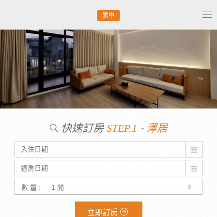
繁中
Tog
nav
快速訂房
-
STEP.1
澤居
數 量 :
立即訂房