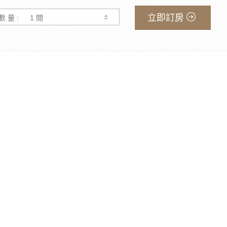
立即訂房
數 量 :