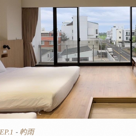
-
EP.1
畃雨