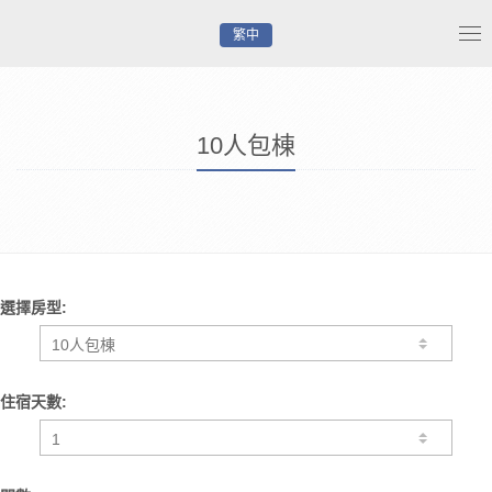
繁中
Tog
nav
10人包棟
選擇房型:
住宿天數: