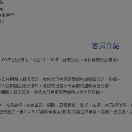
之後
之前
為招待所
47
客房介紹
：00時 退房時間：次日11：00時（延遲退房，需付延遲退房費用）
0退房:除入住期間之原房價外，會依當日官網專案價格加收四分之一房價。
0退房:除入住期間之原房價外，會依當日官網專案價格加收半日房價。
除入住期間之原房價外，會依當日官網專案價格加收全日房價。
窗戶、液晶電視、有線電視、網路、高級棉被、書桌、衣櫃、冰箱(標準房、
整修施工，自114.9.17晨起全數客(套)房皆無提供早餐，造成不便之處