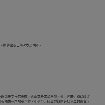
0時，提供住客自助洗衣及烘乾。
不論您是要搭乘高鐵、火車或是乘坐飛機，都可經由這些既經濟
用假期來一趟都會之旅，相信台北國軍英雄館是您不二的選擇。