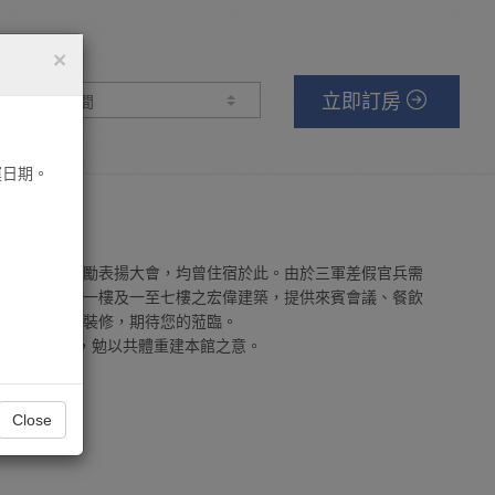
×
立即訂房
數 量 :
運日期。
楷模，參加獎勵表揚大會，均曾住宿於此。由於三軍差假官兵需
啟用，為地下一樓及一至七樓之宏偉建築，提供來賓會議、餐飲
房型均為重新裝修，期待您的蒞臨。
重建記]碑文，勉以共體重建本館之意。
Close