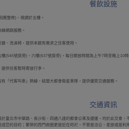
餐飲設施
因應整修)，現調於五樓。
無線網路服務。
行器、洗澡椅，提供本館有需求之住客使用。
樓(545號房旁)、六樓(637號房旁)，每日開放時間為上午7時至晚上1
，提供住客暫時寄放行李。
設有「代客叫車」熱線，結盟大都會衛星車隊，提供優質交通服務。
交通資訊
落於臺北市中華路、長沙街，四通八達的都會公車及捷運，均於此交會，
達成您的目的；繁榮的西門商圈更是近在咫尺，不管是洽公、差旅或是利