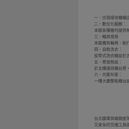
一、住宿接待櫃檯(
二、數位化服務：
本館各樓層均提供
三、輔具借用
本館備有輪椅、助
四、自助洗衣：
投幣式洗衣機設於五
五、寄放物品：
於五樓接待櫃台旁
六、代客叫車：
一樓大廳警衛櫃台
台北國軍英雄館座
又安全的交通工具