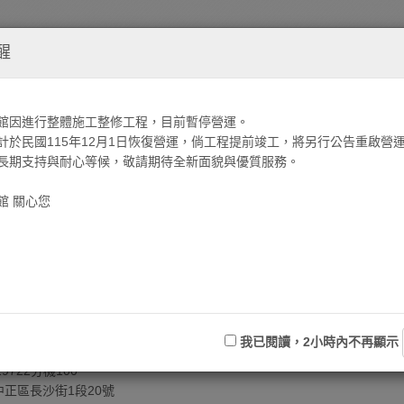
-
EP.1
台北國軍英雄館
醒
館因進行整體施工整修工程，目前暫停營運。
計於民國115年12月1日恢復營運，倘工程提前竣工，將另行公告重啟營
長期支持與耐心等候，敬請期待全新面貌與優質服務。
飯店簡介
館 關心您
民國四十九年元月落成啟用，原係磚造三層樓房，歷年國軍英雄、政士、
，予以拆除重建。台北國軍英雄館新館於民國七十年九月三日軍人節揭幕
完善功能齊備，近年來為提升服務品質，本館持續整新客房，雅緻型以上
浮雕等紀念性物品，並蒙當時之參謀總長宋長志上將特頒[台北國軍英雄館
人中華民國軍人之友社台北國軍英雄館
我已閱讀，2小時內不再顯示
9722分機100
正區長沙街1段20號