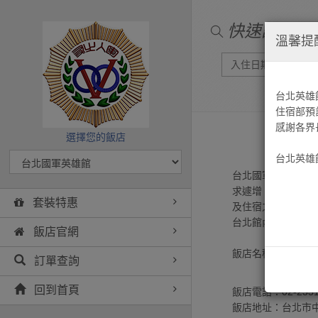
快速訂房
ST
溫馨提
台北英雄
住宿部預
感謝各界
選擇您的飯店
台北英雄
台北國軍英雄館於
求遽增，容量過小
套裝特惠
及住宿之需，設備
台北館內有戰畫、
飯店官網
飯店名稱:社團法
訂單查詢
回到首頁
飯店電話：02-2331
飯店地址：台北市中