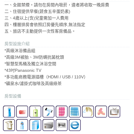
一、全館禁煙。請勿在房間內吸菸，違者將收取一晚房費
二、住宿提供早餐(蔬食五辛蛋奶素)
​三、4歲以上(含)兒童需加一人費用
​​四、樓層排房會依照訂房優先順序,無法指定
五、旅店不主動提供一次性客房備品。
房型設施介紹
*高級沐浴備品組
​*高級3M被胎、3M防螨抗菌枕頭
*智慧型馬桶及獨立沐浴空間
*43吋Panasonic TV
*多功能商務電源插槽（HDMI / USB / 110V）
*礦泉水/濾掛式咖啡及高級綠茶
房型設備