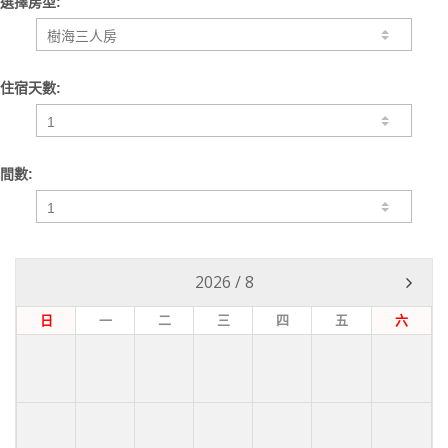
選擇房型:
住宿天數:
間數:
2026
/
8
日
一
二
三
四
五
六