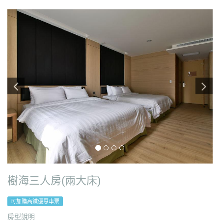
樹海三人房(兩大床)
可加購高鐵優惠車票
房型說明