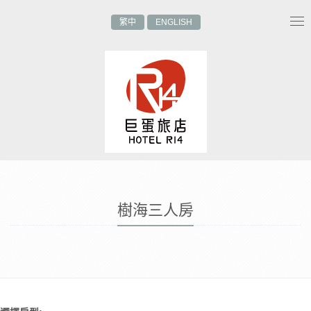
繁中
ENGLISH
Tog
nav
樹海三人房