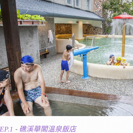
-
EP.1
礁溪華閣溫泉飯店