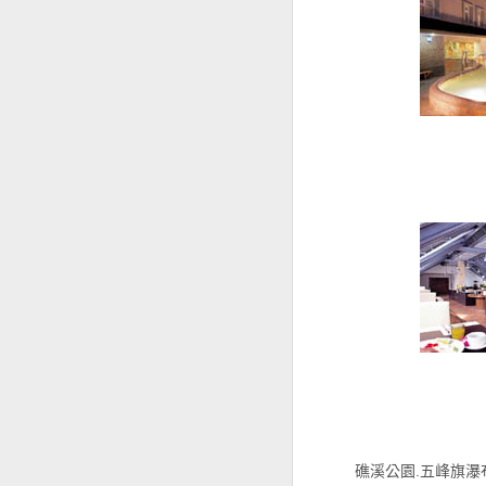
礁溪公園.五峰旗瀑布.