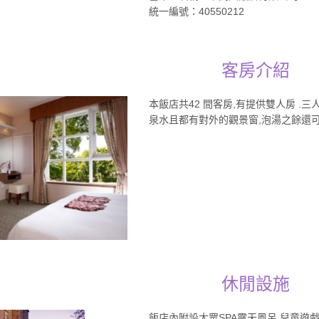
統一編號：40550212
客房介紹
本飯店共42 間客房,有提供雙人房 .三
泉水且都有對外的觀景窗,泡湯之餘還可
休閒設施
飯店內附設大眾SPA露天風呂,兒童遊戲