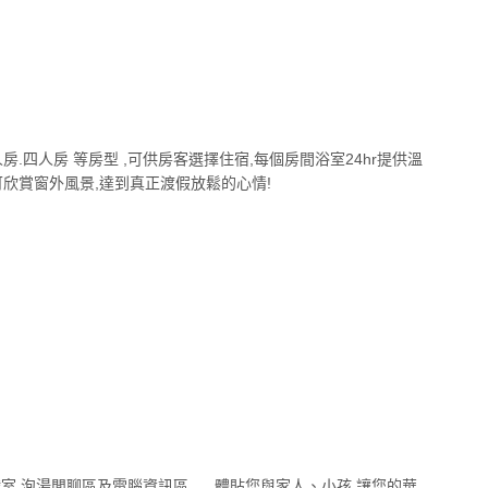
人房.四人房 等房型 ,可供房客選擇住宿,每個房間浴室24hr提供溫
欣賞窗外風景,達到真正渡假放鬆的心情!
室.泡湯閒聊區及電腦資訊區......體貼您與家人、小孩,讓您的華