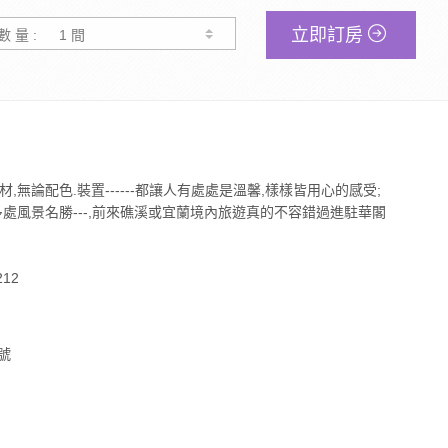
立即訂房
數 量 :
無論配色.裝置------都讓人有處處是溫馨,樣樣皆用心的感受;
處風景名勝---,前來礁溪或宜蘭境內旅遊真的不容錯過進駐華閣
12
號