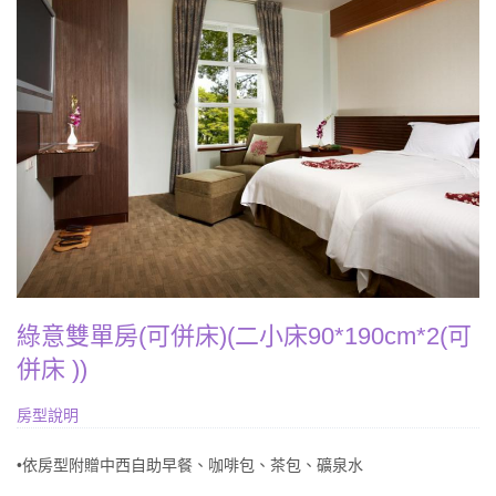
綠意雙單房(可併床)(二小床90*190cm*2(可
併床 ))
房型說明
•依房型附贈中西自助早餐、咖啡包、茶包、礦泉水