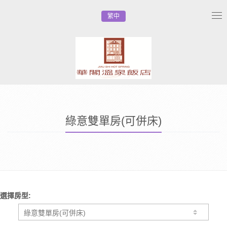
繁中
Tog
nav
綠意雙單房(可併床)
選擇房型: