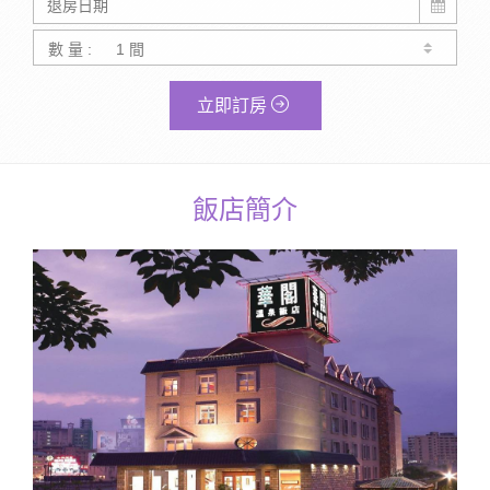
數 量 :
立即訂房
飯店簡介