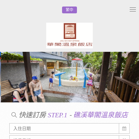
繁中
Tog
nav
快速訂房
-
STEP.1
礁溪華閣溫泉飯店