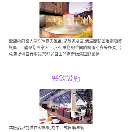
飯店內附設大眾SPA露天風呂,兒童遊戲室.泡湯閒聊區及電腦資
訊區......體貼您與家人、小孩,讓您的華閣繽紛假期多采多姿,另
免費提供自行車讓您可以自由的逛逛礁溪田野風情
餐飲設施
本飯店只提供住客早餐,為中西式自助早餐