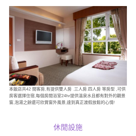
本飯店共42 間客房,有提供雙人房 .三人房.四人房 等房型 ,可供
房客選擇住宿,每個房間浴室24hr提供溫泉水且都有對外的觀景
窗,泡湯之餘還可欣賞窗外風景,達到真正渡假放鬆的心情!
休閒設施