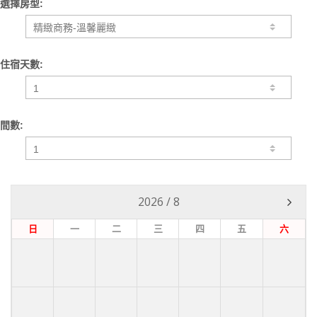
選擇房型:
住宿天數:
間數:
2026
/
8
日
一
二
三
四
五
六