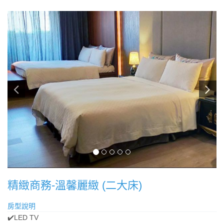
​​精緻商務-溫馨麗緻 (二大床)
房型說明
✔️LED TV