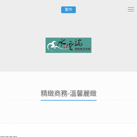
繁中
Tog
nav
​​精緻商務-溫馨麗緻