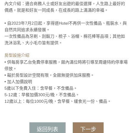
內文介紹：適合商務人士或好友出遊的最佳選擇，人生路上最好的
偶遇，就是和好友一同成長，在成長的路上滿滿的幸福。
• 自2023年7月2日起，享得道Hotel不再供一次性備品、瓶裝水，與
自然共同追求永續發展。
一次性備品為牙刷、刮鬍刀、梳子、浴帽、棉花棒等品項；其他如
洗沐浴乳、大小毛巾皆有提供。
房型設施介紹
• 供每房享乙台免費停車服務，館內滿位時將引導至周邊特約停車場
停放。
• 礙於房型設計空間有限，全館無提供加床服務。
• 加人加價說明
5歲以下免費入住：含早餐，不含備品。
5-12歲：早餐加價300元/晚，不含備品。
12歲以上：每位1000元/晚，含早餐、緩食光一份、備品。
返回列表
下一步