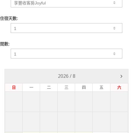
住宿天數:
間數:
2026
/
8
日
一
二
三
四
五
六