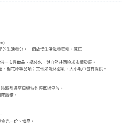
)
m)
是的生活養分，一個放慢生活滋養靈魂、感悟
el不再供一次性備品、瓶裝水，與自然共同追求永續發展。
帽、棉花棒等品項；其他如洗沐浴乳、大小毛巾皆有提供。
位時將引導至周邊特約停車場停放。
加床服務。
。
。
、緩食光一份、備品。