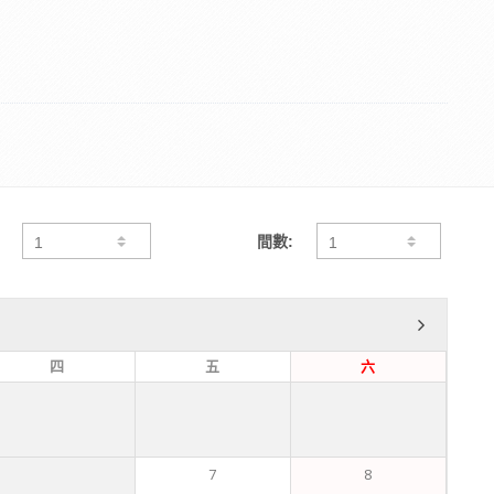
間數:
四
五
六
7
8