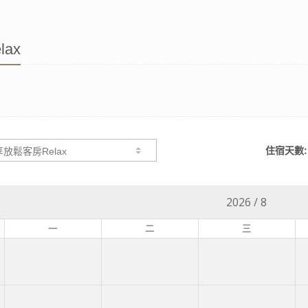
ax
住宿天數:
2026
/
8
一
二
三