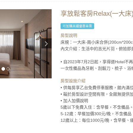
享放鬆客房Relax(一大床
可加購高鐵優惠車票
房型說明
床規：一大床-兩小床合併(200cm*200c
內文介紹：生活中的吉光片羽，俯拾即
• 自2023年7月2日起，享得道Hot
一次性備品為牙刷、刮鬍刀、梳子、浴
房型設施介紹
• 供每房享乙台免費停車服務，館內滿
• 礙於房型設計空間有限，全館無提供
• 加人加價說明
5歲以下免費入住：含早餐，不含備品
5-12歲：早餐加價300元/晚，不含備品
12歲以上：每位1000元/晚，含早餐