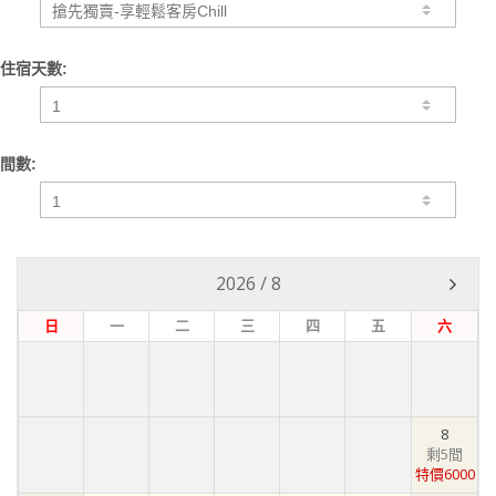
住宿天數:
間數:
2026
/
8
日
一
二
三
四
五
六
8
剩5間
特價6000