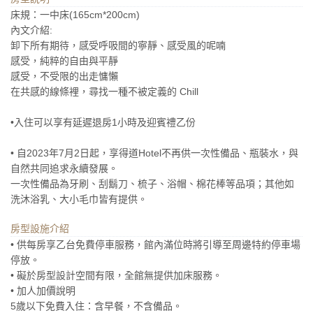
床規：一中床(165cm*200cm)
內文介紹:
卸下所有期待，感受呼吸間的寧靜、感受風的呢喃
感受，純粹的自由與平靜
感受，不受限的出走慵懶
在共感的線條裡，尋找一種不被定義的 Chill
•入住可以享有延遲退房1小時及迎賓禮乙份
• 自2023年7月2日起，享得道Hotel不再供一次性備品、瓶裝水，與
自然共同追求永續發展。
一次性備品為牙刷、刮鬍刀、梳子、浴帽、棉花棒等品項；其他如
洗沐浴乳、大小毛巾皆有提供。
房型設施介紹
• 供每房享乙台免費停車服務，館內滿位時將引導至周邊特約停車場
停放。
• 礙於房型設計空間有限，全館無提供加床服務。
• 加人加價說明
5歲以下免費入住：含早餐，不含備品。