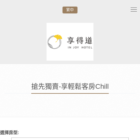
繁中
Tog
nav
搶先獨賣-享輕鬆客房Chill
選擇房型: