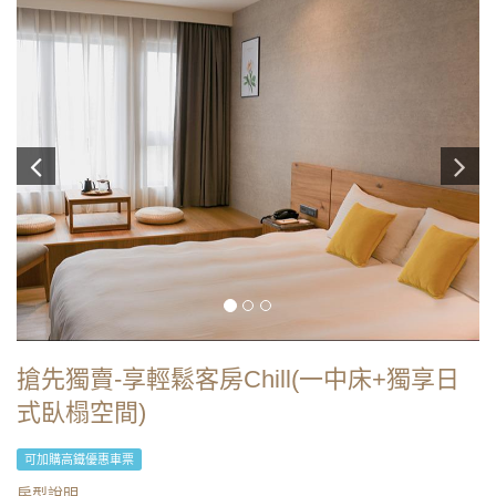
搶先獨賣-享輕鬆客房Chill(一中床+獨享日
式臥榻空間)
可加購高鐵優惠車票
房型說明