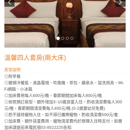
溫馨四人套房(兩大床)
房型說明
◎附早餐.
◎變頻冷暖氣、液晶電視、吹風機、茶包、礦泉水、盥洗用具、Wi-
Fi網路、小冰箱.
◎加床費用每人600元/晚，春節期間加床每人800元/晚.
◎依照預訂房型，額外增加3~10歲孩童入住，酌收清潔費每人300
元/晚，春節期間清潔費每人400元/晚.(0-2歲嬰幼兒免費).
◎恕不接待寵物入住，如不得已攜帶寵物，酌收清潔費500元/隻.
◎加床費、額外孩童費用、寵物清潔費均於辦理入住時支付，如需
加床請提前來電民宿03-8522225告知.