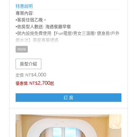
特惠說明
專案內容:
•客房住宿乙晚。
•依房型人數送: 海遇餐廳早餐
•館內設施免費使用【Fun電屋/男女三溫暖/ 健身房/戶外
戲水池】壽星專屬禮遇
•預定房型『愛情海客房』享有升等海景客房優惠 (需依
more
當日房況，官網山/海景同價，數量有限，先訂先贏!)
•歡樂生日佈置（英文字母+造型氣球+造型佈置），可備
房型介紹
註佈置風格偏兒童或成人，以飯店實際佈置為主）
【加價購優惠】: 甩尾車車票 買1送1 (戶外空間，需視天
4,000
NT$
定價:
候開放)
2,700
NT$
優惠價:
起
注意事項:
訂 房
1.此專案限當月壽星方得使用，需於辦理入住時出示有
效證件，以國曆生日為認定標準，如無當月壽星入住則
依現場價補足佈置差額$1200元。
2.本案需至少提早5天前訂房，符合優惠之壽星每日限訂
1房，恕不得與其他優惠同時合併使用。
3.飯店保留取消與修改專案內容之權利。