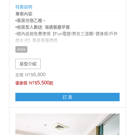
特惠說明
專案內容:
•客房住宿乙晚。
•依房型人數送: 海遇餐廳早餐
•館內設施免費使用【Fun電屋/男女三溫暖/ 健身房/戶外
戲水池】壽星專屬禮遇
•預定房型『愛情海客房』享有升等海景客房優惠 (需依
more
當日房況，官網山/海景同價，數量有限，先訂先贏!)
•歡樂生日佈置（英文字母+造型氣球+造型佈置），可備
房型介紹
註佈置風格偏兒童或成人，以飯店實際佈置為主）
【加價購優惠】: 甩尾車車票 買1送1 (戶外空間，需視天
6,800
NT$
定價:
候開放)
5,500
NT$
優惠價:
起
注意事項:
訂 房
1.此專案限當月壽星方得使用，需於辦理入住時出示有
效證件，以國曆生日為認定標準，如無當月壽星入住則
依現場價補足佈置差額$1200元。
2.本案需至少提早5天前訂房，符合優惠之壽星每日限訂
1房，恕不得與其他優惠同時合併使用。
3.飯店保留取消與修改專案內容之權利。