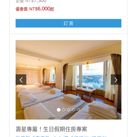
7,300
NT$
定價:
候開放)
6,000
NT$
優惠價:
起
注意事項:
訂 房
1.此專案限當月壽星方得使用，需於辦理入住時出示有
效證件，以國曆生日為認定標準，如無當月壽星入住則
依現場價補足佈置差額$1200元。
2.本案需至少提早5天前訂房，符合優惠之壽星每日限訂
1房，恕不得與其他優惠同時合併使用。
3.飯店保留取消與修改專案內容之權利。
------------------------------------------------
■每房每晚加人加價:【加人加價說明】 (加價含:早餐設
施無加床)
■未滿 4 歲；不佔床免費招待至多2位
■滿 4 歲 ∼ 未滿 12 歲；每位每晚加收 $500。
■12歲以上；每位每晚加收 $1000。
※ 增加床墊帳篷（2選1）含寢具（須依現場房況）每個
每晚加收$500。
※ 如超出房型住宿人數，請提前告知，並依現場規定加
收加人費用。
壽星專屬！生日假期住房專案
※ 幼兒需現場加購早餐，餐廳以身高為收費標準：