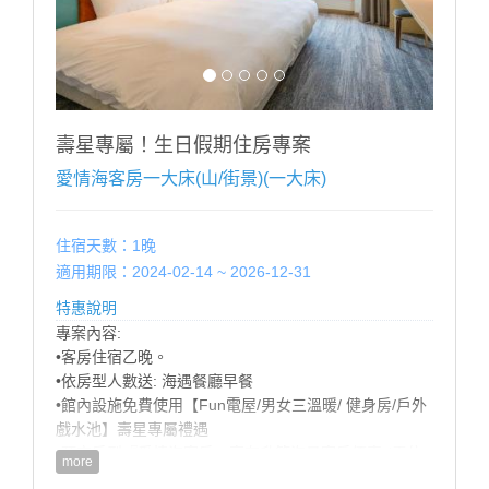
■滿 4 歲 ∼ 未滿 12 歲；每位每晚加收 $500。
■12歲以上；每位每晚加收 $1000。
※ 增加床墊帳篷（2選1）含寢具（須依現場房況）每個
每晚加收$500。
※ 如超出房型住宿人數，請提前告知，並依現場規定加
收加人費用。
壽星專屬！生日假期住房專案
※ 幼兒需現場加購早餐，餐廳以身高為收費標準：
愛情海客房一大床(山/街景)(一大床)
100CM以下 酌收清潔費$50 嬰幼兒：80cm以下免費
-------------------------------------------------
住宿天數：1晚
適用期限：2024-02-14 ~ 2026-12-31
特惠說明
專案內容:
•客房住宿乙晚。
•依房型人數送: 海遇餐廳早餐
•館內設施免費使用【Fun電屋/男女三溫暖/ 健身房/戶外
戲水池】壽星專屬禮遇
•預定房型『愛情海客房』享有升等海景客房優惠 (需依
more
當日房況，官網山/海景同價，數量有限，先訂先贏!)