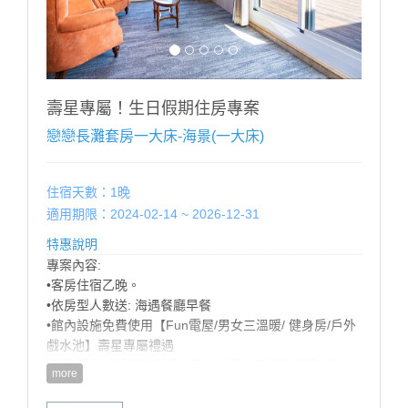
■滿 4 歲 ∼ 未滿 12 歲；每位每晚加收 $500。
■12歲以上；每位每晚加收 $1000。
※ 增加床墊帳篷（2選1）含寢具（須依現場房況）每個
每晚加收$500。
※ 如超出房型住宿人數，請提前告知，並依現場規定加
收加人費用。
壽星專屬！生日假期住房專案
※ 幼兒需現場加購早餐，餐廳以身高為收費標準：
戀戀長灘套房一大床-海景(一大床)
100CM以下 酌收清潔費$50 嬰幼兒：80cm以下免費
-------------------------------------------------
住宿天數：1晚
適用期限：2024-02-14 ~ 2026-12-31
特惠說明
專案內容:
•客房住宿乙晚。
•依房型人數送: 海遇餐廳早餐
•館內設施免費使用【Fun電屋/男女三溫暖/ 健身房/戶外
戲水池】壽星專屬禮遇
•預定房型『愛情海客房』享有升等海景客房優惠 (需依
more
當日房況，官網山/海景同價，數量有限，先訂先贏!)
•歡樂生日佈置（英文字母+造型氣球+造型佈置），可備