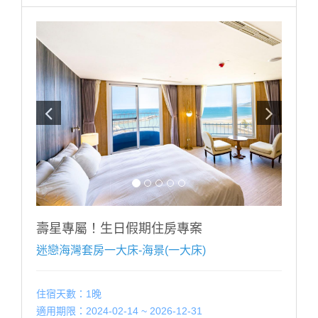
效證件，以國曆生日為認定標準，如無當月壽星入住則
依現場價補足佈置差額$1200元。
2.本案需至少提早5天前訂房，符合優惠之壽星每日限訂
1房，恕不得與其他優惠同時合併使用。
3.飯店保留取消與修改專案內容之權利。
------------------------------------------------
■每房每晚加人加價:【加人加價說明】 (加價含:早餐設
施無加床)
■未滿 4 歲；不佔床免費招待至多2位
■滿 4 歲 ∼ 未滿 12 歲；每位每晚加收 $500。
■12歲以上；每位每晚加收 $1000。
※ 增加床墊帳篷（2選1）含寢具（須依現場房況）每個
每晚加收$500。
※ 如超出房型住宿人數，請提前告知，並依現場規定加
收加人費用。
壽星專屬！生日假期住房專案
※ 幼兒需現場加購早餐，餐廳以身高為收費標準：
迷戀海灣套房一大床-海景(一大床)
100CM以下 酌收清潔費$50 嬰幼兒：80cm以下免費
-------------------------------------------------
住宿天數：1晚
適用期限：2024-02-14 ~ 2026-12-31