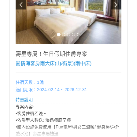
施無加床)
■未滿 4 歲；不佔床免費招待至多2位
■滿 4 歲 ∼ 未滿 12 歲；每位每晚加收 $500。
■12歲以上；每位每晚加收 $1000。
※ 增加床墊帳篷（2選1）含寢具（須依現場房況）每個
每晚加收$500。
※ 如超出房型住宿人數，請提前告知，並依現場規定加
收加人費用。
壽星專屬！生日假期住房專案
※ 幼兒需現場加購早餐，餐廳以身高為收費標準：
愛情海客房兩大床(山/街景)(兩中床)
100CM以下 酌收清潔費$50 嬰幼兒：80cm以下免費
-------------------------------------------------
住宿天數：1晚
適用期限：2024-02-14 ~ 2026-12-31
特惠說明
專案內容:
•客房住宿乙晚。
•依房型人數送: 海遇餐廳早餐
•館內設施免費使用【Fun電屋/男女三溫暖/ 健身房/戶外
戲水池】壽星專屬禮遇