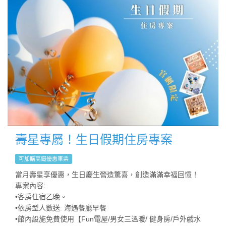
壽星專屬！生日假期住房專案
可加購高鐵優惠車票
當月壽星享優惠，生日慶生營造驚喜，創造滿滿幸福回憶！
專案內容:
•客房住宿乙晚。
•依房型人數送: 海遇餐廳早餐
•館內設施免費使用【Fun電屋/男女三溫暖/ 健身房/戶外戲水