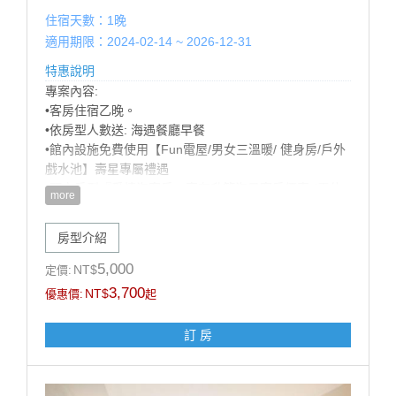
住宿天數：1晚
適用期限：2024-02-14 ~ 2026-12-31
特惠說明
專案內容:
•客房住宿乙晚。
•依房型人數送: 海遇餐廳早餐
•館內設施免費使用【Fun電屋/男女三溫暖/ 健身房/戶外
戲水池】壽星專屬禮遇
•預定房型『愛情海客房』享有升等海景客房優惠 (需依
more
當日房況，官網山/海景同價，數量有限，先訂先贏!)
•歡樂生日佈置（英文字母+造型氣球+造型佈置），可備
房型介紹
註佈置風格偏兒童或成人，以飯店實際佈置為主）
【加價購優惠】: 甩尾車車票 買1送1 (戶外空間，需視天
5,000
NT$
定價:
候開放)
3,700
NT$
優惠價:
起
注意事項:
訂 房
1.此專案限當月壽星方得使用，需於辦理入住時出示有
效證件，以國曆生日為認定標準，如無當月壽星入住則
依現場價補足佈置差額$1200元。