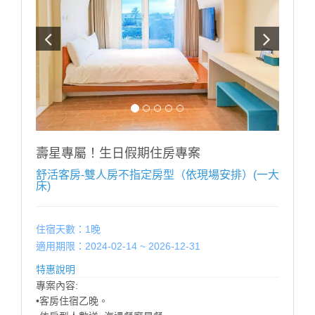
------------------------------------------------
■每房每晚加人加價:【加人加價說明】 (加價含:早餐設
施無加床)
■未滿 4 歲；不佔床免費招待至多2位
■滿 4 歲 ∼ 未滿 12 歲；每位每晚加收 $500。
■12歲以上；每位每晚加收 $1000。
※ 增加床墊帳篷（2選1）含寢具（須依現場房況）每個
每晚加收$500。
※ 如超出房型住宿人數，請提前告知，並依現場規定加
收加人費用。
壽星專屬！生日假期住房專案
※ 幼兒需現場加購早餐，餐廳以身高為收費標準：
舒活客房-雙人房不指定房型（依現場安排）(一大
100CM以下 酌收清潔費$50 嬰幼兒：80cm以下免費
床)
-------------------------------------------------
住宿天數：1晚
適用期限：2024-02-14 ~ 2026-12-31
特惠說明
專案內容:
•客房住宿乙晚。