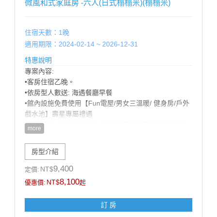
微風和式家庭房 -六人(日式榻榻米)(榻榻米)
100CM以下 酌收清潔費$50 嬰幼兒：80cm以下免費
-------------------------------------------------
住宿天數：1晚
適用期限：2024-02-14 ~ 2026-12-31
特惠說明
專案內容:
•客房住宿乙晚。
•依房型人數送: 海遇餐廳早餐
•館內設施免費使用【Fun電屋/男女三溫暖/ 健身房/戶外
戲水池】壽星專屬禮遇
•預定房型『愛情海客房』享有升等海景客房優惠 (需依
more
當日房況，官網山/海景同價，數量有限，先訂先贏!)
•歡樂生日佈置（英文字母+造型氣球+造型佈置），可備
房型介紹
註佈置風格偏兒童或成人，以飯店實際佈置為主）
【加價購優惠】: 甩尾車車票 買1送1 (戶外空間，需視天
9,400
NT$
定價:
候開放)
8,100
NT$
優惠價:
起
注意事項:
訂 房
1.此專案限當月壽星方得使用，需於辦理入住時出示有