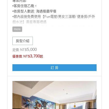
專案內容:
•客房住宿乙晚。
•依房型人數送: 海遇餐廳早餐
•館內設施免費使用【Fun電屋/男女三溫暖/ 健身房/戶外
戲水池】壽星專屬禮遇
•預定房型『愛情海客房』享有升等海景客房優惠 (需依
more
當日房況，官網山/海景同價，數量有限，先訂先贏!)
•歡樂生日佈置（英文字母+造型氣球+造型佈置），可備
房型介紹
註佈置風格偏兒童或成人，以飯店實際佈置為主）
【加價購優惠】: 甩尾車車票 買1送1 (戶外空間，需視天
5,000
NT$
定價:
候開放)
3,700
NT$
優惠價:
起
注意事項:
訂 房
1.此專案限當月壽星方得使用，需於辦理入住時出示有
效證件，以國曆生日為認定標準，如無當月壽星入住則
依現場價補足佈置差額$1200元。
2.本案需至少提早5天前訂房，符合優惠之壽星每日限訂
1房，恕不得與其他優惠同時合併使用。
3.飯店保留取消與修改專案內容之權利。
------------------------------------------------
■每房每晚加人加價:【加人加價說明】 (加價含:早餐設