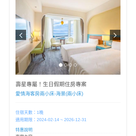
2.本案需至少提早5天前訂房，符合優惠之壽星每日限訂
1房，恕不得與其他優惠同時合併使用。
3.飯店保留取消與修改專案內容之權利。
------------------------------------------------
■每房每晚加人加價:【加人加價說明】 (加價含:早餐設
施無加床)
■未滿 4 歲；不佔床免費招待至多2位
■滿 4 歲 ∼ 未滿 12 歲；每位每晚加收 $500。
■12歲以上；每位每晚加收 $1000。
※ 增加床墊帳篷（2選1）含寢具（須依現場房況）每個
每晚加收$500。
※ 如超出房型住宿人數，請提前告知，並依現場規定加
收加人費用。
壽星專屬！生日假期住房專案
※ 幼兒需現場加購早餐，餐廳以身高為收費標準：
愛情海客房兩小床-海景(兩小床)
100CM以下 酌收清潔費$50 嬰幼兒：80cm以下免費
-------------------------------------------------
住宿天數：1晚
適用期限：2024-02-14 ~ 2026-12-31
特惠說明