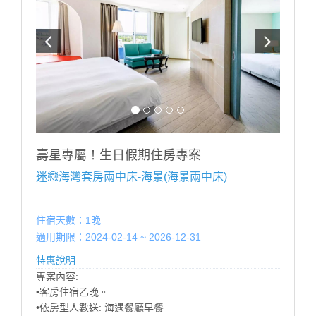
------------------------------------------------
■每房每晚加人加價:【加人加價說明】 (加價含:早餐設
施無加床)
■未滿 4 歲；不佔床免費招待至多2位
■滿 4 歲 ∼ 未滿 12 歲；每位每晚加收 $500。
■12歲以上；每位每晚加收 $1000。
※ 增加床墊帳篷（2選1）含寢具（須依現場房況）每個
每晚加收$500。
※ 如超出房型住宿人數，請提前告知，並依現場規定加
收加人費用。
壽星專屬！生日假期住房專案
※ 幼兒需現場加購早餐，餐廳以身高為收費標準：
迷戀海灣套房兩中床-海景(海景兩中床)
100CM以下 酌收清潔費$50 嬰幼兒：80cm以下免費
-------------------------------------------------
住宿天數：1晚
適用期限：2024-02-14 ~ 2026-12-31
特惠說明
專案內容:
•客房住宿乙晚。
•依房型人數送: 海遇餐廳早餐