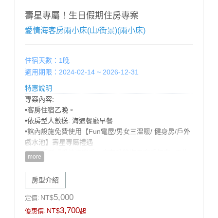
※ 如超出房型住宿人數，請提前告知，並依現場規定加
收加人費用。
壽星專屬！生日假期住房專案
※ 幼兒需現場加購早餐，餐廳以身高為收費標準：
愛情海客房兩小床(山/街景)(兩小床)
100CM以下 酌收清潔費$50 嬰幼兒：80cm以下免費
-------------------------------------------------
住宿天數：1晚
適用期限：2024-02-14 ~ 2026-12-31
特惠說明
專案內容:
•客房住宿乙晚。
•依房型人數送: 海遇餐廳早餐
•館內設施免費使用【Fun電屋/男女三溫暖/ 健身房/戶外
戲水池】壽星專屬禮遇
•預定房型『愛情海客房』享有升等海景客房優惠 (需依
more
當日房況，官網山/海景同價，數量有限，先訂先贏!)
•歡樂生日佈置（英文字母+造型氣球+造型佈置），可備
房型介紹
註佈置風格偏兒童或成人，以飯店實際佈置為主）
【加價購優惠】: 甩尾車車票 買1送1 (戶外空間，需視天
5,000
NT$
定價:
候開放)
3,700
NT$
優惠價:
起