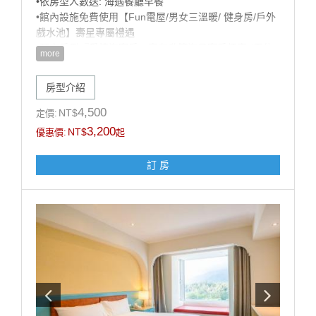
•依房型人數送: 海遇餐廳早餐
•館內設施免費使用【Fun電屋/男女三溫暖/ 健身房/戶外
戲水池】壽星專屬禮遇
•預定房型『愛情海客房』享有升等海景客房優惠 (需依
more
當日房況，官網山/海景同價，數量有限，先訂先贏!)
•歡樂生日佈置（英文字母+造型氣球+造型佈置），可備
房型介紹
註佈置風格偏兒童或成人，以飯店實際佈置為主）
【加價購優惠】: 甩尾車車票 買1送1 (戶外空間，需視天
4,500
NT$
定價:
候開放)
3,200
NT$
優惠價:
起
注意事項:
訂 房
1.此專案限當月壽星方得使用，需於辦理入住時出示有
效證件，以國曆生日為認定標準，如無當月壽星入住則
依現場價補足佈置差額$1200元。
2.本案需至少提早5天前訂房，符合優惠之壽星每日限訂
1房，恕不得與其他優惠同時合併使用。
3.飯店保留取消與修改專案內容之權利。
------------------------------------------------
■每房每晚加人加價:【加人加價說明】 (加價含:早餐設
施無加床)
■未滿 4 歲；不佔床免費招待至多2位