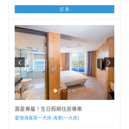
注意事項:
訂 房
1.此專案限當月壽星方得使用，需於辦理入住時出示有
效證件，以國曆生日為認定標準，如無當月壽星入住則
依現場價補足佈置差額$1200元。
2.本案需至少提早5天前訂房，符合優惠之壽星每日限訂
1房，恕不得與其他優惠同時合併使用。
3.飯店保留取消與修改專案內容之權利。
------------------------------------------------
■每房每晚加人加價:【加人加價說明】 (加價含:早餐設
施無加床)
■未滿 4 歲；不佔床免費招待至多2位
■滿 4 歲 ∼ 未滿 12 歲；每位每晚加收 $500。
■12歲以上；每位每晚加收 $1000。
※ 增加床墊帳篷（2選1）含寢具（須依現場房況）每個
每晚加收$500。
※ 如超出房型住宿人數，請提前告知，並依現場規定加
收加人費用。
壽星專屬！生日假期住房專案
※ 幼兒需現場加購早餐，餐廳以身高為收費標準：
愛情海客房一大床-海景(一大床)
100CM以下 酌收清潔費$50 嬰幼兒：80cm以下免費
-------------------------------------------------