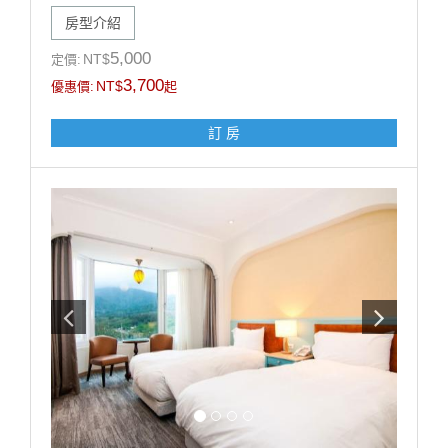
•歡樂生日佈置（英文字母+造型氣球+造型佈置），可備
房型介紹
註佈置風格偏兒童或成人，以飯店實際佈置為主）
【加價購優惠】: 甩尾車車票 買1送1 (戶外空間，需視天
5,000
NT$
定價:
候開放)
3,700
NT$
優惠價:
起
注意事項:
訂 房
1.此專案限當月壽星方得使用，需於辦理入住時出示有
效證件，以國曆生日為認定標準，如無當月壽星入住則
依現場價補足佈置差額$1200元。
2.本案需至少提早5天前訂房，符合優惠之壽星每日限訂
1房，恕不得與其他優惠同時合併使用。
3.飯店保留取消與修改專案內容之權利。
------------------------------------------------
■每房每晚加人加價:【加人加價說明】 (加價含:早餐設
施無加床)
■未滿 4 歲；不佔床免費招待至多2位
■滿 4 歲 ∼ 未滿 12 歲；每位每晚加收 $500。
■12歲以上；每位每晚加收 $1000。
※ 增加床墊帳篷（2選1）含寢具（須依現場房況）每個
每晚加收$500。