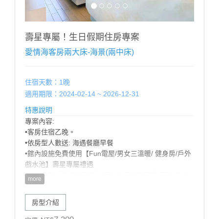
※ 增加床墊帳篷（2選1）含寢具（須依現場房況）每個
每晚加收$500。
※ 如超出房型住宿人數，請提前告知，並依現場規定加
收加人費用。
壽星專屬！生日假期住房專案
※ 幼兒需現場加購早餐，餐廳以身高為收費標準：
愛情海客房兩大床-海景(兩中床)
100CM以下 酌收清潔費$50 嬰幼兒：80cm以下免費
​-------------------------------------------------
住宿天數：1晚
適用期限：2024-02-14 ~ 2026-12-31
特惠說明
專案內容:
•客房住宿乙晚。
•依房型人數送: 海遇餐廳早餐
•館內設施免費使用【Fun電屋/男女三溫暖/ 健身房/戶外
戲水池】壽星專屬禮遇
•預定房型『愛情海客房』享有升等海景客房優惠 (需依
more
當日房況，官網山/海景同價，數量有限，先訂先贏!)
•歡樂生日佈置（英文字母+造型氣球+造型佈置），可備
房型介紹
註佈置風格偏兒童或成人，以飯店實際佈置為主）
【加價購優惠】: 甩尾車車票 買1送1 (戶外空間，需視天