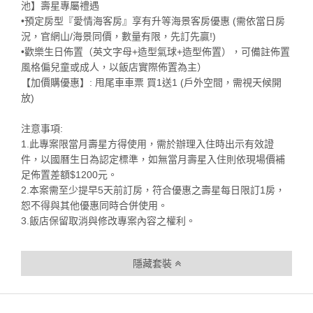
池】壽星專屬禮遇
•預定房型『愛情海客房』享有升等海景客房優惠 (需依當日房
況，官網山/海景同價，數量有限，先訂先贏!)
•歡樂生日佈置（英文字母+造型氣球+造型佈置），可備註佈置
風格偏兒童或成人，以飯店實際佈置為主）
【加價購優惠】: 甩尾車車票 買1送1 (戶外空間，需視天候開
放)
注意事項:
1.此專案限當月壽星方得使用，需於辦理入住時出示有效證
件，以國曆生日為認定標準，如無當月壽星入住則依現場價補
足佈置差額$1200元。
2.本案需至少提早5天前訂房，符合優惠之壽星每日限訂1房，
恕不得與其他優惠同時合併使用。
3.飯店保留取消與修改專案內容之權利。
隱藏套裝