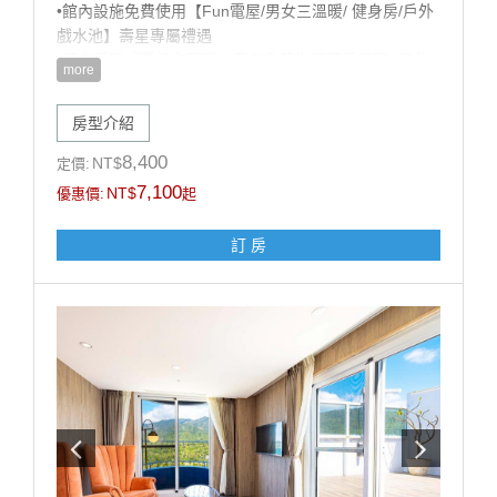
•館內設施免費使用【Fun電屋/男女三溫暖/ 健身房/戶外
戲水池】壽星專屬禮遇
•預定房型『愛情海客房』享有升等海景客房優惠 (需依
more
當日房況，官網山/海景同價，數量有限，先訂先贏!)
•歡樂生日佈置（英文字母+造型氣球+造型佈置），可備
房型介紹
註佈置風格偏兒童或成人，以飯店實際佈置為主）
【加價購優惠】: 甩尾車車票 買1送1 (戶外空間，需視天
8,400
NT$
定價:
候開放)
7,100
NT$
優惠價:
起
注意事項:
訂 房
1.此專案限當月壽星方得使用，需於辦理入住時出示有
效證件，以國曆生日為認定標準，如無當月壽星入住則
依現場價補足佈置差額$1200元。
2.本案需至少提早5天前訂房，符合優惠之壽星每日限訂
1房，恕不得與其他優惠同時合併使用。
3.飯店保留取消與修改專案內容之權利。
------------------------------------------------
■每房每晚加人加價:【加人加價說明】 (加價含:早餐設
施無加床)
■未滿 4 歲；不佔床免費招待至多2位