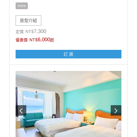
•預定房型『愛情海客房』享有升等海景客房優惠 (需依
more
當日房況，官網山/海景同價，數量有限，先訂先贏!)
•歡樂生日佈置（英文字母+造型氣球+造型佈置），可備
房型介紹
註佈置風格偏兒童或成人，以飯店實際佈置為主）
【加價購優惠】: 甩尾車車票 買1送1 (戶外空間，需視天
7,300
NT$
定價:
候開放)
6,000
NT$
優惠價:
起
注意事項:
訂 房
1.此專案限當月壽星方得使用，需於辦理入住時出示有
效證件，以國曆生日為認定標準，如無當月壽星入住則
依現場價補足佈置差額$1200元。
2.本案需至少提早5天前訂房，符合優惠之壽星每日限訂
1房，恕不得與其他優惠同時合併使用。
3.飯店保留取消與修改專案內容之權利。
------------------------------------------------
■每房每晚加人加價:【加人加價說明】 (加價含:早餐設
施無加床)
■未滿 4 歲；不佔床免費招待至多2位
■滿 4 歲 ∼ 未滿 12 歲；每位每晚加收 $500。
■12歲以上；每位每晚加收 $1000。