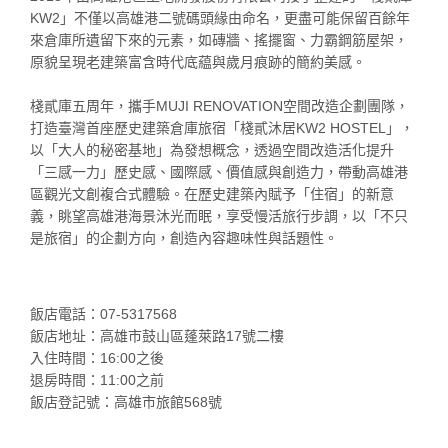
KW2」不僅以高雄港二號碼頭緣由命名，更盡可能保留百餘年
來倉庫所遺留下來的元素，如磚牆、搖擺窗、力霸鋼筋屋架，
原貌呈現老建築富含時代底藴與歲月痕跡的簡約美感。
棧貳庫五周年，攜手MUJI RENOVATION空間改造企劃團隊，
打造臺灣首座歷史建築倉庫旅宿「棧貳沐居KW2 HOSTEL」，
以「大人的秘密基地」為發想概念，透過空間改造活化提升
「三感一力」歷史感、國際感、價值感與創造力，帶動高雄港
區觀光文創複合式體驗。在歷史建築內賦予「住宿」的新意
義，眺望高雄港海景沐光而眠，享受慢活旅行步調，以「不只
是旅宿」的企劃方向，創造內容趣味性與話題性。
飯店電話：07-5317568
飯店地址：高雄市鼓山區蓬萊路17號二樓
入住時間：16:00之後
退房時間：11:00之前
飯店登記號：高雄市旅館568號