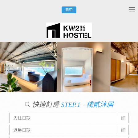
繁中
Tog
nav
快速訂房
-
STEP.1
棧貳沐居