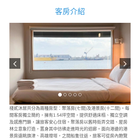
客房介紹
棧貳沐居共分為兩種房型：聚落房(七間)及港景房(十二間)。每
間客房獨立簡約，擁有1.54坪空間，提供舒適床榻、獨立空調
及感應門鎖，讓旅客安心住宿。聚落房以舊時街弄交錯、屋房
林立意象打造，置身其中彷彿走進時光的迴廊。面向港邊的港
景房遠眺旗津、高雄燈塔，之間船隻往返，旅客可從房內飽覽