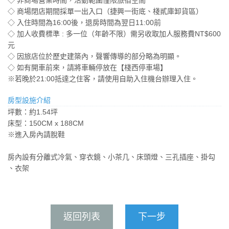
◇ 商場閉店期間採單一出入口（捷興一街底、棧貳庫卸貨區）
◇ 入住時間為16:00後，退房時間為翌日11:00前
◇ 加人收費標準 : 多一位（年齡不限）需另收取加人服務費NT$600
元
◇ 因旅店位於歷史建築內，聲響傳導的部分略為明顯。
◇ 如有開車前來，請將車輛停放在【棧西停車場】
※若晚於21:00抵達之住客，請使用自助入住機台辦理入住。
房型設施介紹
坪數：約1.54坪
床型：150CM x 188CM
※進入房內請脫鞋
房內設有分離式冷氣、穿衣鏡、小茶几、床頭燈、三孔插座、掛勾​
、衣架
返回列表
下一步