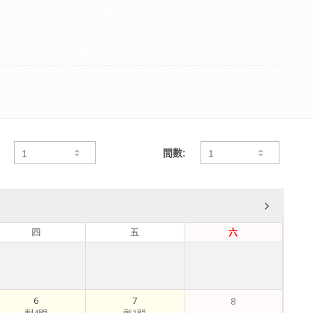
間數:
四
五
六
6
7
8