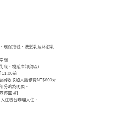
機、環保拖鞋、洗髮乳及沐浴乳
空間
一街底、棧貳庫卸貨區）
11:00前
需另收取加人服務費NT$600元
的部分略為明顯。
棧西停車場】
助入住機台辦理入住。