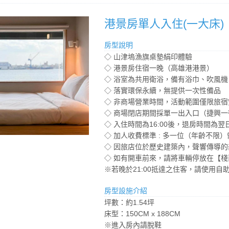
港景房單人入住(一大床)
房型說明
◇ 山津塢漁旗桌墊絹印體驗
◇ 港景房住宿一晚（高雄港港景）
◇ 浴室為共用衛浴，備有浴巾、吹風
◇ 落實環保永續，無提供一次性備品
◇ 非商場營業時間，活動範圍僅限旅宿
◇ 商場閉店期間採單一出入口（捷興
◇ 入住時間為16:00後，退房時間為翌日
◇ 加人收費標準 : 多一位（年齡不限）
◇ 因旅店位於歷史建築內，聲響傳導
◇ 如有開車前來，請將車輛停放在【
※若晚於21:00抵達之住客，請使用自
房型設施介紹
坪數：約1.54坪
床型：150CM x 188CM
※進入房內請脫鞋