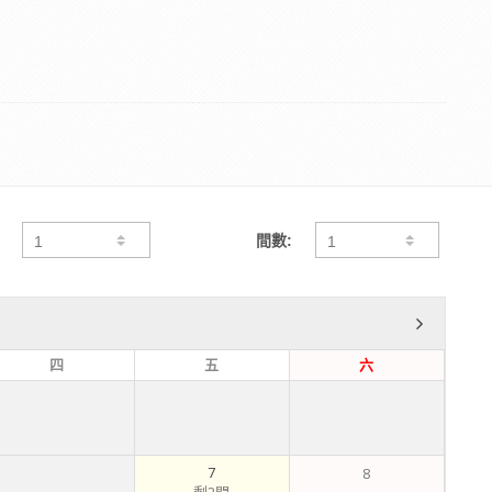
間數:
四
五
六
7
8