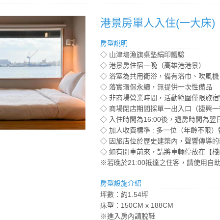
港景房單人入住(一大床)
房型說明
◇ 山津塢漁旗桌墊絹印體驗
◇ 港景房住宿一晚（高雄港港景）
◇ 浴室為共用衛浴，備有浴巾、吹風
◇ 落實環保永續，無提供一次性備品
◇ 非商場營業時間，活動範圍僅限旅宿
◇ 商場閉店期間採單一出入口（捷興
◇ 入住時間為16:00後，退房時間為翌日
◇ 加人收費標準 : 多一位（年齡不限）
◇ 因旅店位於歷史建築內，聲響傳導
◇ 如有開車前來，請將車輛停放在【
※若晚於21:00抵達之住客，請使用自
房型設施介紹
坪數：約1.54坪
床型：150CM x 188CM
※進入房內請脫鞋