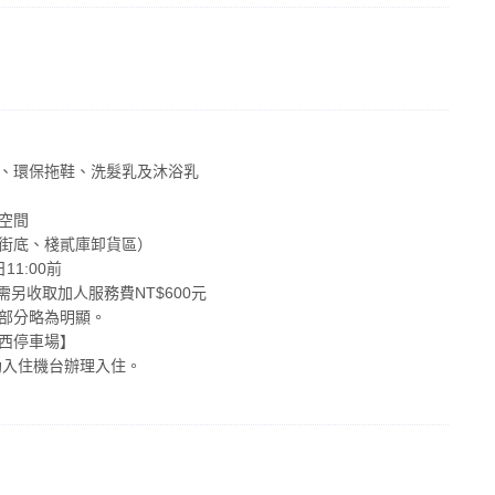
機、環保拖鞋、洗髮乳及沐浴乳
空間
一街底、棧貳庫卸貨區）
11:00前
需另收取加人服務費NT$600元
的部分略為明顯。
棧西停車場】
助入住機台辦理入住。